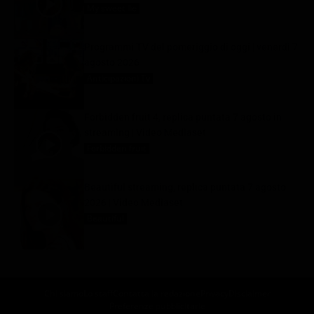
My sweet lie
7 Agosto 2026
Programmi TV del pomeriggio di oggi | venerdì 7
agosto 2026
Anticipazioni Tv
7 Agosto 2026
Forbidden fruit 4, replica puntata 7 agosto in
streaming | Video Mediaset
Forbidden fruit
7 Agosto 2026
Beautiful streaming, replica puntata 7 agosto
2026 | Video Mediaset
Beautiful
7 Agosto 2026
Chi siamo
Lo staff
Contatta la redazione
Privacy
Disclaimer
Preferenze pubblicitarie