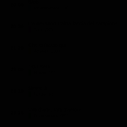
Blob
20:00
Intrattenimento (30')
L'Avversario L'altra faccia del campione
20:30
Sport (50')
Che ci faccio qui
21:20
Attualità (100')
TG3 Sera
23:00
Notizie (10')
Meteo 3
23:10
Notizie (5')
Vitti d'arte, Vitti d'amore
23:15
Documentario (80')