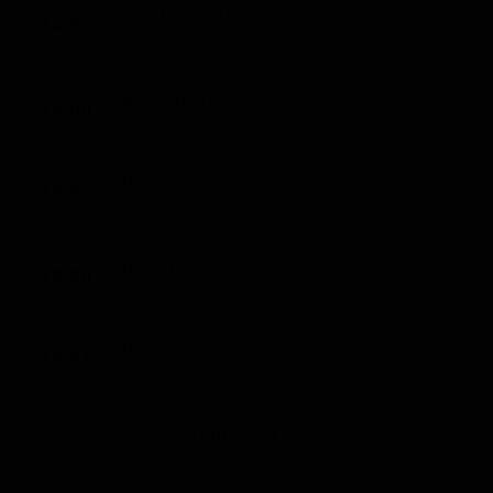
NewsRoom (Ep. 3)
14:30
Attualità (90')
Kilimangiaro
16:00
Documentario (180')
Tg3
19:00
Notizie (30')
Tg Regione
19:30
Notizie (21')
Tg Regione Meteo
19:51
Notizie (9')
Programmi TV Sera