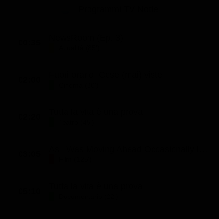
Programmi TV Notte
NewsRoom (Ep. 3)
00:35
Attualità (85')
Fuori orario. Cose (mai) viste
02:00
Cinema (20')
Tutta la vita è una prova
02:20
Teatro (45')
As I Was Moving Ahead Occasionally I Saw Brief Glimpses of Beauty (2000)
03:05
Film (125')
Tutta la vita è una prova
05:10
Documentario (22')