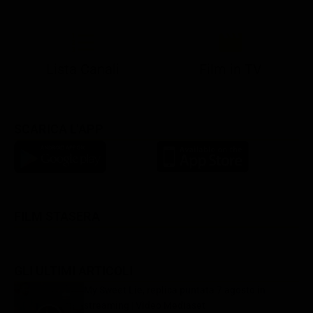
21:05
21:10
21:17
22:57
23:10
23:30
21:08
21:15
21:19
23:03
23:17
23:30
Lista Canali
Film in TV
SCARICA L'APP
FILM STASERA
GLI ULTIMI ARTICOLI
My Sweet Lie, replica puntata 7 agosto in
streaming | Video Mediaset