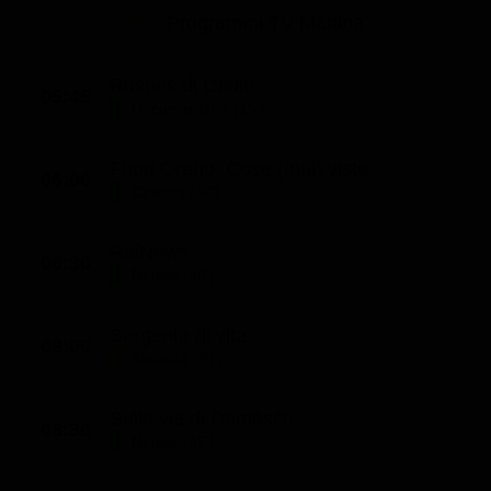
Le interviste in esclusiva
Tempesta D’amore
Programmi TV Mattina
Temptation Island
Film da vedere
Il Paradiso delle signore
Ultima Fermata
Piattaforme streaming
Rushes di Otello
Un Posto al Sole
05:45
Documentario (15')
Talent show
Apple TV Plus
Segreti di Famiglia
Infotainment
Discovery Plus
Fuori Orario. Cose (mai) viste
The Family
06:00
Cinema (30')
Game Show
Disney plus
Uomini e Donne
NetFlix
RaiNews
06:30
Gossip
Now TV
Notizie (90')
Sport in tv
Paramount Plus
Sorgente di vita
08:00
Cartoni Anime e Manga
Prime Video
Attualità (30')
Vip e Personaggi Tv
RaiPlay
Sulla via di Damasco
08:30
Musica
Notizie (45')
Oroscopo Paolo Fox