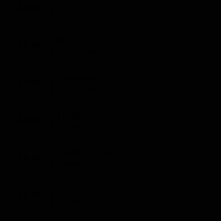
TG3 LIS
12:45
Notizie (5')
Geo
12:50
Documentario (10')
Mediterraneo (St. 1 - Ep. 1)
13:00
Documentario (60')
Tg Regione
14:00
Notizie (10')
Tg Regione Meteo
14:10
Notizie (5')
Tg3
14:15
Notizie (15')