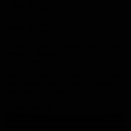
Fuori orario. Cose (mai) viste
05:32
Cinema (28')
RaiNews
06:00
Notizie (120')
La guida ai programmi TV di
Rai 3
in onda dopodomani,
domenica 9 agosto 2026
, con tutti i dettagli. Scopri la
programmazione televisiva di Rai 3 con tutte le
informazioni relative ai programmi in onda durante la
giornata di oggi: film, serie tv, reality show, documentari,
sport e tanto altro ancora. Il meglio del palinsesto della
prima e della seconda serata!
SEGUICI SUI SOCIAL
540,000
Fans
MI PIACE
550,000
Follower
SEGUI