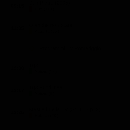
San Pietro (2005)
09:15
Classifiche
Film (110')
Migliori film
O anche no Estate
Migliori Serie TV
11:05
Attualità (55')
Programmi TV Pomeriggio
Tg3
12:00
Notizie (17')
Tg3 Fuorilinea
12:17
Notizie (8')
Mestieri della TV (St. 1 - Ep. 2)
12:25
Rubrica (20')