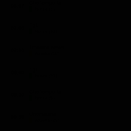
Che tempo fa
06:57
Classifiche
Notizie (3')
Migliori film
Tg1
Migliori Serie TV
07:00
Notizie (10')
1mattina News
07:10
Attualità (50')
Tg1
08:00
Notizie (30')
Che tempo fa
08:30
Notizie (5')
Unomattina
08:35
Attualità (25')