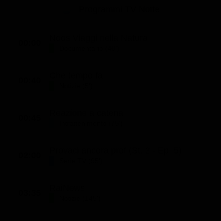
Programmi TV Notte
Noos Viaggi nella Natura
00:00
Documentario (40')
Che tempo fa
00:40
Notizie (5')
Reazione a catena
00:45
Intrattenimento (75')
Provaci ancora prof (St. 2 - Ep. 5)
02:00
Serie TV (95')
RaiNews
03:35
Notizie (145')