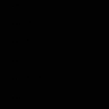
Capri (St. 3 - Ep. 5)
14:05
Serie TV (55')
Capri (St. 3 - Ep. 6)
15:00
Serie TV (60')
Tg1
16:00
Notizie (7')
Che tempo fa
16:07
Notizie (3')
Vita in diretta
16:10
Attualità (150')
Reazione a catena
18:40
Intrattenimento (80')