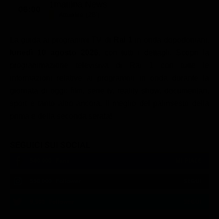
1mattina News
06:00
Attualità (28')
La guida ai programmi TV di
Rai 1
in onda dopodomani,
lunedì 10 agosto 2026
, con tutti i dettagli. Scopri la
programmazione televisiva di Rai 1 con tutte le
informazioni relative ai programmi in onda durante la
giornata di oggi: film, serie tv, reality show, documentari,
sport e tanto altro ancora. Il meglio del palinsesto della
prima e della seconda serata!
SEGUICI SUI SOCIAL
540,000
Fans
MI PIACE
550,000
Follower
SEGUI
9,300
Follower
SEGUI