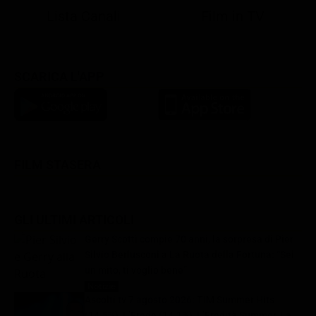
Lista Canali
Film in TV
SCARICA L'APP
FILM STASERA
GLI ULTIMI ARTICOLI
Gerry Scotti compie 70 anni, la sorpresa di Pier
Silvio Berlusconi a La Ruota della Fortuna: “Sei
un mito, ti voglio bene”
Notizie
8 Agosto 2026
Ascolti tv 7 agosto 2026: TIM Summer Hits
(14.5%), L’Erede (14.1%), L’Eredità Summer, La