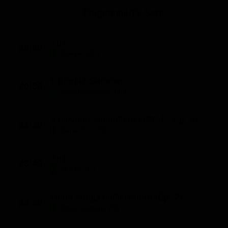
Programmi TV Sera
Tg1
20:00
Notizie (30')
L'Eredità Summer
20:30
Intrattenimento (60')
Il giovane Montalbano (St. 1 - Ep. 5)
21:30
Serie TV (130')
Tg1
23:40
Notizie (5')
Noos Viaggi nella Natura (Ep. 2)
23:45
Documentario (55')