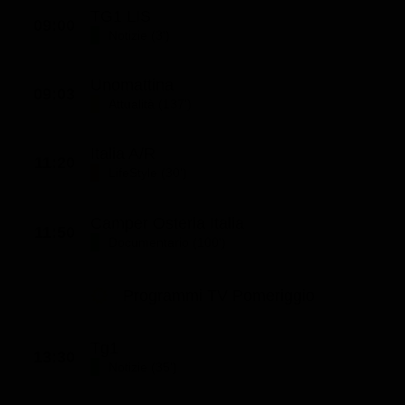
TG1 LIS
09:00
Notizie (3')
Unomattina
09:03
Attualità (137')
Italia A/R
11:20
LifeStyle (30')
Camper Osteria Italia
11:50
Documentario (100')
Programmi TV Pomeriggio
Tg1
13:30
Notizie (35')