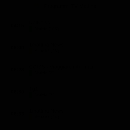
Le interviste in esclusiva
Tempesta D’amore
Programmi TV Mattina
Temptation Island
Film da vedere
Il Paradiso delle signore
Ultima Fermata
Piattaforme streaming
RaiNews
Un Posto al Sole
04:15
Notizie (105')
Talent show
Apple TV Plus
Segreti di Famiglia
Infotainment
Discovery Plus
1mattina News
The Family
06:00
Attualità (28')
Game Show
Disney plus
Uomini e Donne
NetFlix
CCISS - Viaggiare informati
06:28
Gossip
Now TV
Notizie (2')
Sport in tv
Paramount Plus
Tg1
06:30
Cartoni Anime e Manga
Prime Video
Notizie (3')
Vip e Personaggi Tv
RaiPlay
1mattina News
06:33
Musica
Attualità (24')
Oroscopo Paolo Fox