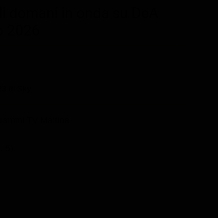
di domani in onda su DeA
to 2026
3 di Sky
rammi TV Mattina
. 5)