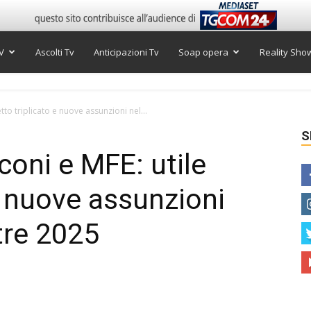
V
Ascolti Tv
Anticipazioni Tv
Soap opera
Reality Sho
etto triplicato e nuove assunzioni nel...
S
sconi e MFE: utile
e nuove assunzioni
tre 2025