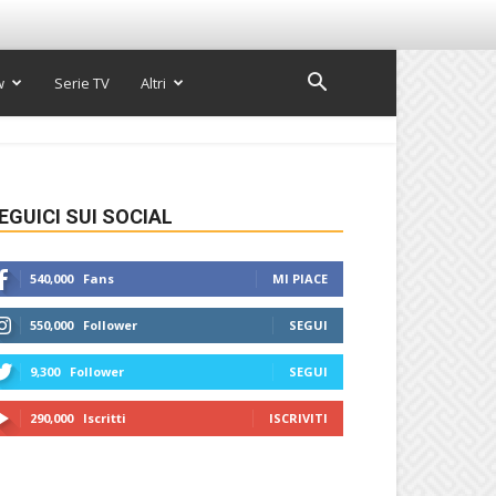
w
Serie TV
Altri
EGUICI SUI SOCIAL
540,000
Fans
MI PIACE
550,000
Follower
SEGUI
9,300
Follower
SEGUI
290,000
Iscritti
ISCRIVITI