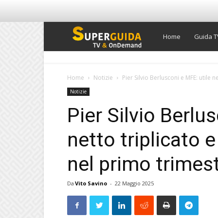
Super
Home
Guida T
Guida
Home
Notizie
Pier Silvio Berlusconi e MFE: utile n
Notizie
TV
Pier Silvio Berlu
netto triplicato 
nel primo trimes
Da
Vito Savino
-
22 Maggio 2025