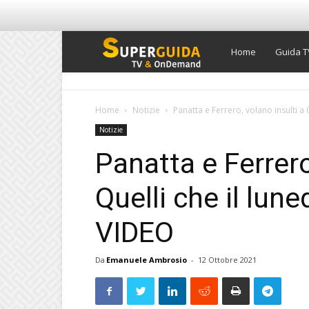
Super
Home
Guida T
Guida
Home
Notizie
Panatta e Ferrero, volano insulti a Que
Notizie
TV
Panatta e Ferrero
Quelli che il lunedì
VIDEO
Da
Emanuele Ambrosio
-
12 Ottobre 2021