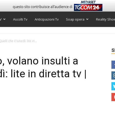
V
Ascolti Tv
Anticipazioni Tv
Soap opera
Reality Sho
lli che il lunedì: lite in...
S
, volano insulti a
: lite in diretta tv |