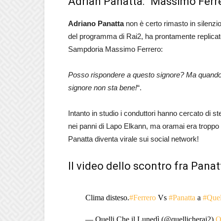
Adrian Panatta: “Massimo Ferr
Adriano Panatta
non è certo rimasto in silenzio 
del programma di Rai2, ha prontamente replicato a
Sampdoria Massimo Ferrero:
Posso rispondere a questo signore? Ma quando
signore non sta bene!
“.
Intanto in studio i conduttori hanno cercato di 
nei panni di Lapo Elkann, ma oramai era troppo tard
Panatta diventa virale sui social network!
Il video dello scontro fra Panatt
Clima disteso.
#Ferrero
Vs
#Panatta
a
#Quel
— Quelli Che il Lunedì (@quellicherai2)
O