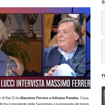
G
F
 di Rai 2) fra
Massimo Ferrero e Adriano Panatta
. Cosa
 fra il presidente della Sampdoria e la leggenda del tennis