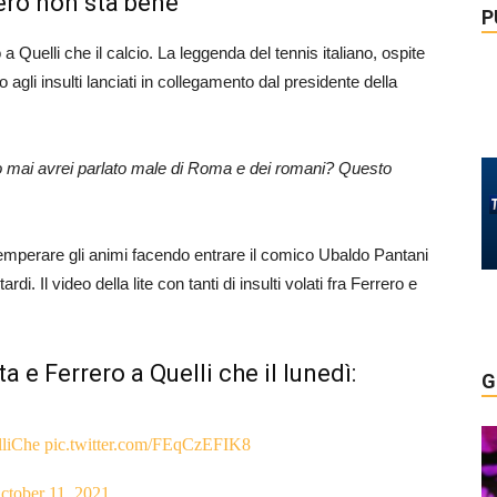
ero non sta bene”
P
a Quelli che il calcio. La leggenda del tennis italiano, ospite
gli insulti lanciati in collegamento dal presidente della
 mai avrei parlato male di Roma e dei romani? Questo
stemperare gli animi facendo entrare il comico Ubaldo Pantani
i. Il video della lite con tanti di insulti volati fra Ferrero e
a e Ferrero a Quelli che il lunedì:
G
liChe
pic.twitter.com/FEqCzEFIK8
ctober 11, 2021