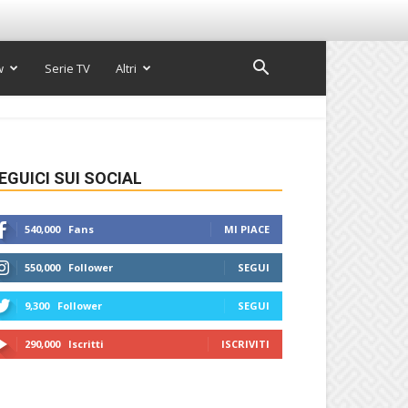
w
Serie TV
Altri
EGUICI SUI SOCIAL
540,000
Fans
MI PIACE
550,000
Follower
SEGUI
9,300
Follower
SEGUI
290,000
Iscritti
ISCRIVITI