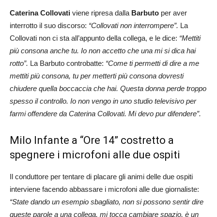
Caterina Collovati
viene ripresa dalla
Barbuto
per aver
interrotto il suo discorso:
“Collovati non interrompere”.
La
Collovati non ci sta all’appunto della collega, e le dice:
“Mettiti
più consona anche tu. Io non accetto che una mi si dica hai
rotto”.
La Barbuto controbatte:
“Come ti permetti di dire a me
mettiti più consona, tu per metterti più consona dovresti
chiudere quella boccaccia che hai. Questa donna perde troppo
spesso il controllo. Io non vengo in uno studio televisivo per
farmi offendere da Caterina Collovati. Mi devo pur difendere”.
Milo Infante a “Ore 14” costretto a
spegnere i microfoni alle due ospiti
Il conduttore per tentare di placare gli animi delle due ospiti
interviene facendo abbassare i microfoni alle due giornaliste:
“State dando un esempio sbagliato, non si possono sentir dire
queste parole a una collega, mi tocca cambiare spazio, è un