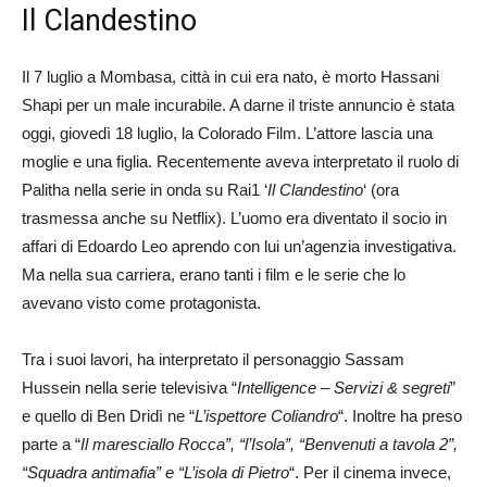
Il Clandestino
Il 7 luglio a Mombasa, città in cui era nato, è morto Hassani
Shapi per un male incurabile. A darne il triste annuncio è stata
oggi, giovedì 18 luglio, la Colorado Film. L’attore lascia una
moglie e una figlia. Recentemente aveva interpretato il ruolo di
Palitha nella serie in onda su Rai1 ‘
Il Clandestino
‘ (ora
trasmessa anche su Netflix). L’uomo era diventato il socio in
affari di Edoardo Leo aprendo con lui un’agenzia investigativa.
Ma nella sua carriera, erano tanti i film e le serie che lo
avevano visto come protagonista.
Tra i suoi lavori, ha interpretato il personaggio Sassam
Hussein nella serie televisiva “
Intelligence – Servizi & segreti
”
e quello di Ben Dridì ne “
L’ispettore Coliandro
“. Inoltre ha preso
parte a “
Il maresciallo Rocca”, “l’Isola”, “Benvenuti a tavola 2”,
“Squadra antimafia” e “L’isola di Pietro
“. Per il cinema invece,