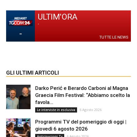
ULTIM'ORA
-
-
TUTTE LE NEWS
GLI ULTIMI ARTICOLI
Darko Perić e Berardo Carboni al Magna
Graecia Film Festival: “Abbiamo scelto la
favola...
6 Agosto 2026
Le interviste in esclusiva
Programmi TV del pomeriggio di oggi |
giovedì 6 agosto 2026
6 Agosto 2026
Anticipazioni Tv