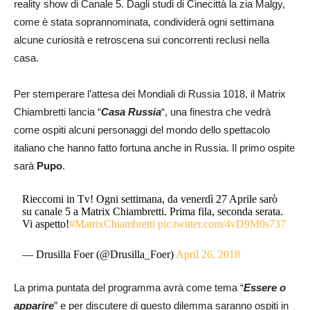
reality show di Canale 5. Dagli studi di Cinecittà la zia Malgy,
come è stata soprannominata, condividerà ogni settimana
alcune curiosità e retroscena sui concorrenti reclusi nella
casa.
Per stemperare l’attesa dei Mondiali di Russia 1018, il Matrix
Chiambretti lancia “
Casa Russia
“, una finestra che vedrà
come ospiti alcuni personaggi del mondo dello spettacolo
italiano che hanno fatto fortuna anche in Russia. Il primo ospite
sarà
Pupo
.
Rieccomi in Tv! Ogni settimana, da venerdì 27 Aprile sarò
su canale 5 a Matrix Chiambretti. Prima fila, seconda serata.
Vi aspetto!
#MatrixChiambretti
pic.twitter.com/4vD9M0s737
— Drusilla Foer (@Drusilla_Foer)
April 26, 2018
La prima puntata del programma avrà come tema “
Essere o
apparire
” e per discutere di questo dilemma saranno ospiti in