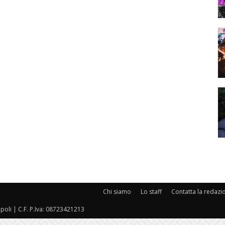
Chi siamo
Lo staff
Contatta la redazi
oli | C.F. P.Iva: 08723421213