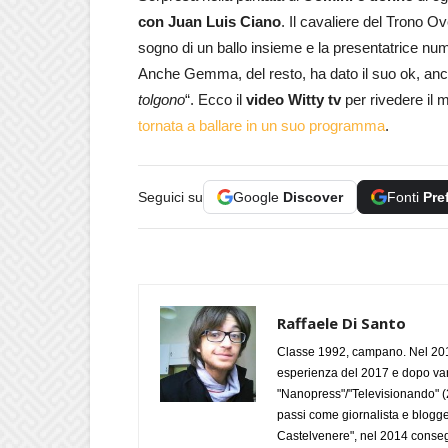
con Juan Luis Ciano
. Il cavaliere del Trono Ov
sogno di un ballo insieme e la presentatrice nume
Anche Gemma, del resto, ha dato il suo ok, anc
tolgono
“. Ecco il
video Witty tv
per rivedere il 
tornata a ballare in un suo programma
.
Seguici su
Google
Discover
Fonti
Pre
Raffaele Di Santo
Classe 1992, campano. Nel 2019
esperienza del 2017 e dopo varie 
"Nanopress"/"Televisionando" (
passi come giornalista e blogge
Castelvenere", nel 2014 conseg