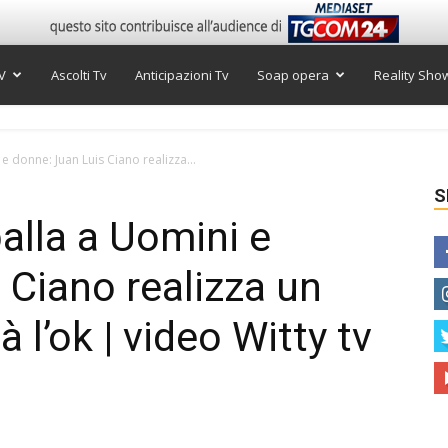
V
Ascolti Tv
Anticipazioni Tv
Soap opera
Reality Sho
 e donne: Juan Luis Ciano realizza...
S
balla a Uomini e
 Ciano realizza un
l’ok | video Witty tv