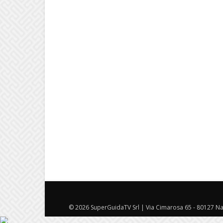
© 2026 SuperGuidaTV Srl | Via Cimarosa 65 - 80127 Nap