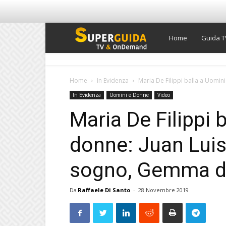
Super
Home
Guida T
Guida
Home
In Evidenza
Maria De Filippi balla a Uomini
In Evidenza
Uomini e Donne
Video
TV
Maria De Filippi 
donne: Juan Luis
sogno, Gemma dà 
Da
Raffaele Di Santo
-
28 Novembre 2019