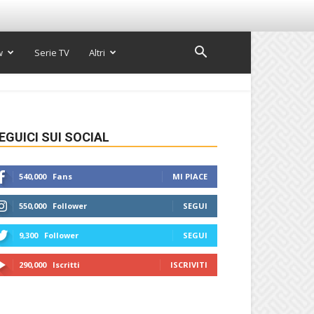
w
Serie TV
Altri
EGUICI SUI SOCIAL
540,000
Fans
MI PIACE
550,000
Follower
SEGUI
9,300
Follower
SEGUI
290,000
Iscritti
ISCRIVITI