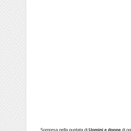
Sorpresa nella puntata di
Uomini e donne
di og