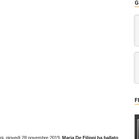
G
F
gi, giovedì 28 novembre 2019.
Maria De Filippi ha ballato