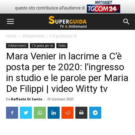
Home
Infotainment
C'è posta per te
Infotainment
C'è posta per te
Video
Mara Venier in lacrime a C’è
posta per te 2020: l’ingresso
in studio e le parole per Maria
De Filippi | video Witty tv
Da
Raffaele Di Santo
-
19 Gennaio 2020