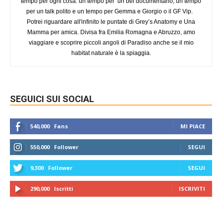
tempo per ogni cosa: un tempo per un bel documentario, un tempo
per un talk polito e un tempo per Gemma e Giorgio o il GF Vip.
Potrei riguardare all'infinito le puntate di Grey’s Anatomy e Una
Mamma per amica. Divisa fra Emilia Romagna e Abruzzo, amo
viaggiare e scoprire piccoli angoli di Paradiso anche se il mio
habitat naturale è la spiaggia.
SEGUICI SUI SOCIAL
540,000
Fans
MI PIACE
550,000
Follower
SEGUI
9,300
Follower
SEGUI
290,000
Iscritti
ISCRIVITI