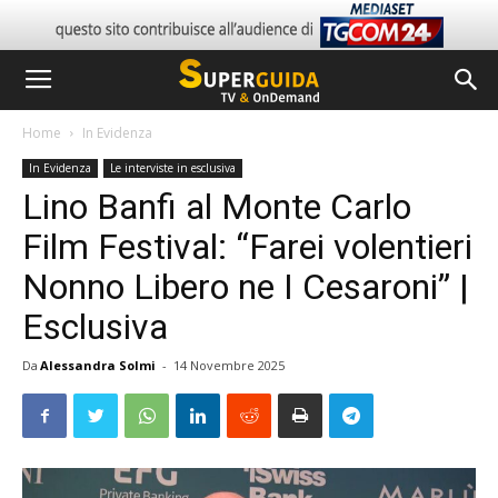
Home
In Evidenza
In Evidenza
Le interviste in esclusiva
Lino Banfi al Monte Carlo
Film Festival: “Farei volentieri
Nonno Libero ne I Cesaroni” |
Esclusiva
Da
Alessandra Solmi
-
14 Novembre 2025