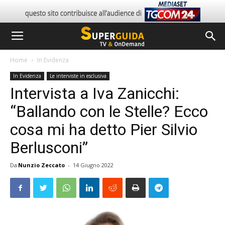
Home
In Evidenza
In Evidenza
Le interviste in esclusiva
Intervista a Iva Zanicchi:
“Ballando con le Stelle? Ecco
cosa mi ha detto Pier Silvio
Berlusconi”
Da
Nunzio Zeccato
-
14 Giugno 2022