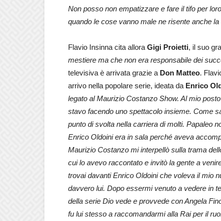
Non posso non empatizzare e fare il tifo per loro
quando le cose vanno male ne risente anche la 
Flavio Insinna cita allora
Gigi Proietti
, il suo g
mestiere ma che non era responsabile dei success
televisiva è arrivata grazie a
Don Matteo
. Flav
arrivo nella popolare serie, ideata da
Enrico Ol
legato al Maurizio Costanzo Show. Al mio post
stavo facendo uno spettacolo insieme. Come sa
punto di svolta nella carriera di molti. Papaleo n
Enrico Oldoini era in sala perché aveva accom
Maurizio Costanzo mi interpellò sulla trama del
cui lo avevo raccontato e invitò la gente a venir
trovai davanti Enrico Oldoini che voleva il mi
davvero lui. Dopo essermi venuto a vedere in tea
della serie Dio vede e provvede con Angela Fino
fu lui stesso a raccomandarmi alla Rai per il ruo