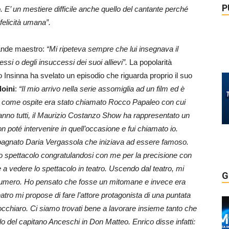
P
. E’ un mestiere difficile anche quello del cantante perché
felicità umana”.
rande maestro:
“Mi ripeteva sempre che lui insegnava il
i o degli insuccessi dei suoi allievi”.
La popolarità
io Insinna ha svelato un episodio che riguarda proprio il suo
doini
:
“Il mio arrivo nella serie assomiglia ad un film ed è
o come ospite era stato chiamato Rocco Papaleo con cui
nno tutti, il Maurizio Costanzo Show ha rappresentato un
on poté intervenire in quell’occasione e fui chiamato io.
pagnato Daria Vergassola che iniziava ad essere famoso.
lo spettacolo congratulandosi con me per la precisione con
e a vedere lo spettacolo in teatro. Uscendo dal teatro, mi
G
o numero. Ho pensato che fosse un mitomane e invece era
tro mi propose di fare l’attore protagonista di una puntata
cchiaro. Ci siamo trovati bene a lavorare insieme tanto che
lo del capitano Anceschi in Don Matteo. Enrico disse infatti: