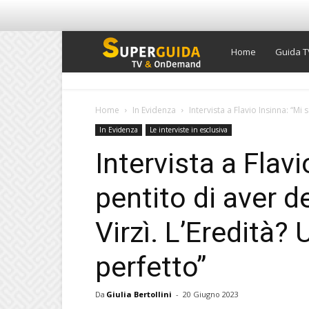
Super
Home
Guida T
Guida
Home
In Evidenza
Intervista a Flavio Insinna: “Mi 
In Evidenza
Le interviste in esclusiva
TV
Intervista a Flav
pentito di aver d
Virzì. L’Eredità?
perfetto”
Da
Giulia Bertollini
-
20 Giugno 2023