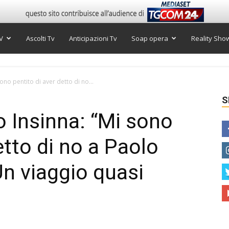
V
Ascolti Tv
Anticipazioni Tv
Soap opera
Reality Sho
sono pentito di aver detto di no...
S
io Insinna: “Mi sono
etto di no a Paolo
 Un viaggio quasi