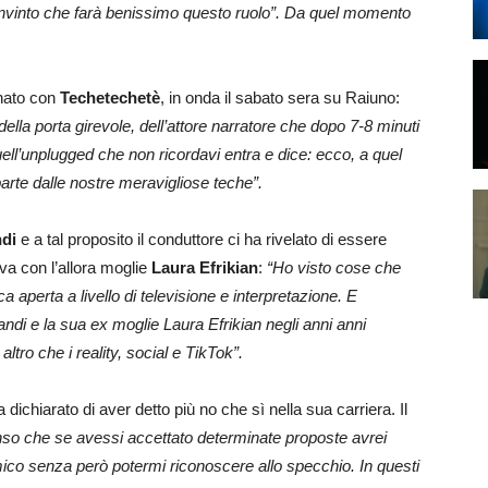
nvinto che farà benissimo questo ruolo”. Da quel momento
gnato con
Techetechetè
, in onda il sabato sera su Raiuno:
della porta girevole, dell’attore narratore che dopo 7-8 minuti
quell’unplugged che non ricordavi entra e dice: ecco, a quel
arte dalle nostre meravigliose teche”.
di
e a tal proposito il conduttore ci ha rivelato di essere
va con l’allora moglie
Laura Efrikian
:
“Ho visto cose che
aperta a livello di televisione e interpretazione. E
i e la sua ex moglie Laura Efrikian negli anni anni
ltro che i reality, social e TikTok”.
ichiarato di aver detto più no che sì nella sua carriera. Il
so che se avessi accettato determinate proposte avrei
co senza però potermi riconoscere allo specchio. In questi