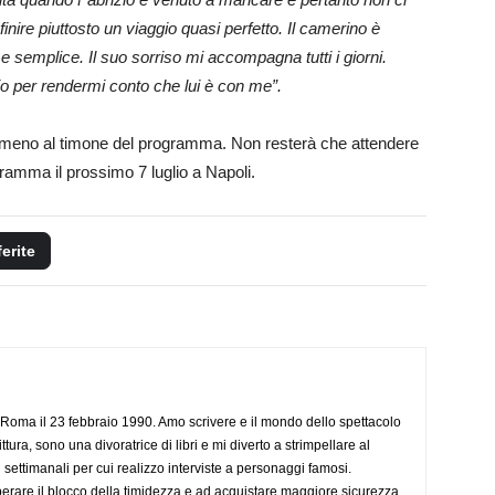
inire piuttosto un viaggio quasi perfetto. Il camerino è
e semplice. Il suo sorriso mi accompagna tutti i giorni.
dio per rendermi conto che lui è con me”.
meno al timone del programma. Non resterà che attendere
gramma il prossimo 7 luglio a Napoli.
ferite
Roma il 23 febbraio 1990. Amo scrivere e il mondo dello spettacolo
ttura, sono una divoratrice di libri e mi diverto a strimpellare al
 settimanali per cui realizzo interviste a personaggi famosi.
rare il blocco della timidezza e ad acquistare maggiore sicurezza.