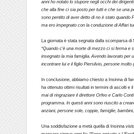
anni ho notato lo stupore negli occhi dei dirigenti
che alla fine ci sia posto per tutti e che se una pe
sono pentito di aver detto di no è stato quando 
ma ero impegnato con la conduzione di Affari tuo
La giornata è stata segnata dalla scomparsa di
“Quando c’è una morte di mezzo ci si ferma e s
insegnato la mia famiglia. Avendo lavorato per u
incontrare lui e il figlio Piersilvio, persone molto
In conclusione, abbiamo chiesto a Insinna di fa
ha ottenuto ottimi risultati in termini di ascolti
mai di ringraziare il direttore Orfeo e Carlo Con
programma. In questi anni sono riuscito a crear
anziani, persone sole, coppie, famiglie, bambini
Una soddisfazione a metà quella di Insinna vis
mancare cinque anni fa:
“Sono arrivato a L’Ere