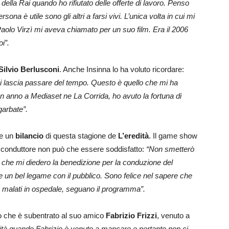
 della Rai quando ho rifiutato delle offerte di lavoro. Penso
rsona è utile sono gli altri a farsi vivi. L’unica volta in cui mi
Paolo Virzì mi aveva chiamato per un suo film. Era il 2006
i”.
Silvio Berlusconi
. Anche Insinna lo ha voluto ricordare:
i lascia passare del tempo. Questo è quello che mi ha
n anno a Mediaset ne La Corrida, ho avuto la fortuna di
 garbate”.
re un
bilancio
di questa stagione de
L’eredità
. Il game show
 e il conduttore non può che essere soddisfatto:
“Non smetterò
ti che mi diedero la benedizione per la conduzione del
e un bel legame con il pubblico. Sono felice nel sapere che
, malati in ospedale, seguano il programma”.
to che è subentrato al suo amico
Fabrizio Frizzi
, venuto a
dità quando Fabrizio è venuto a mancare e pertanto non ci