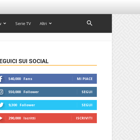
w
Serie TV
Altri
EGUICI SUI SOCIAL
540,000
Fans
MI PIACE
550,000
Follower
SEGUI
9,300
Follower
SEGUI
290,000
Iscritti
ISCRIVITI