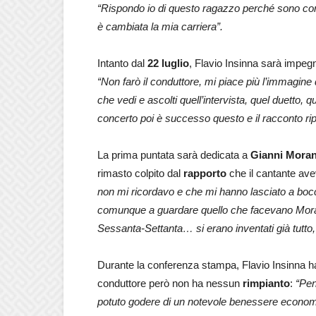
“Rispondo io di questo ragazzo perché sono co
è cambiata la mia carriera”.
Intanto dal
22 luglio
, Flavio Insinna sarà impe
“Non farò il conduttore, mi piace più l’immagine 
che vedi e ascolti quell’intervista, quel duetto, 
concerto poi è successo questo e il racconto rip
La prima puntata sarà dedicata a
Gianni Moran
rimasto colpito dal
rapporto
che il cantante ave
non mi ricordavo e che mi hanno lasciato a bocca 
comunque a guardare quello che facevano Morand
Sessanta-Settanta… si erano inventati già tutto, a
Durante la conferenza stampa, Flavio Insinna ha d
conduttore però non ha nessun
rimpianto
:
“Pen
potuto godere di un notevole benessere economi