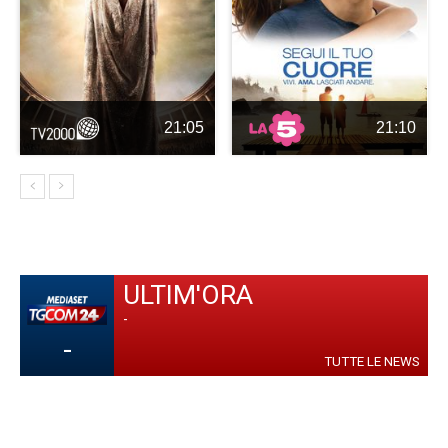
21:05
21:10
ULTIM'ORA
-
-
TUTTE LE NEWS