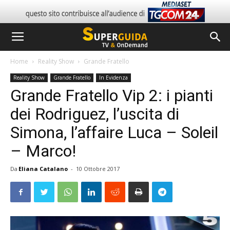
Home
Reality Show
Grande Fratello
Reality Show
Grande Fratello
In Evidenza
Grande Fratello Vip 2: i pianti
dei Rodriguez, l’uscita di
Simona, l’affaire Luca – Soleil
– Marco!
Da
Eliana Catalano
-
10 Ottobre 2017