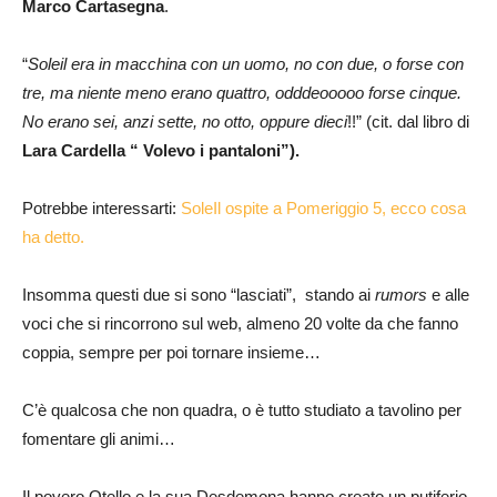
Marco Cartasegna
.
“
Soleil era in macchina con un uomo, no con due, o forse con
tre, ma niente meno erano quattro, odddeooooo forse cinque.
No erano sei, anzi sette, no otto, oppure dieci
!!” (cit. dal libro di
Lara Cardella “ Volevo i pantaloni”).
Potrebbe interessarti:
SoleIl ospite a Pomeriggio 5, ecco cosa
ha detto.
Insomma questi due si sono “lasciati”, stando ai
rumors
e alle
voci che si rincorrono sul web, almeno 20 volte da che fanno
coppia, sempre per poi tornare insieme…
C’è qualcosa che non quadra, o è tutto studiato a tavolino per
fomentare gli animi…
Il povero Otello e la sua Desdemona hanno creato un putiferio