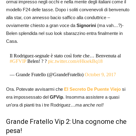
ormai impresso negli occhi e nella mente degli italiani come il
modello F24 delle tasse. Dopo i soliti convenevoli di benvenuto
alla star, con annesso bacio saffico alla conduttrice –
ovviamente chiesto a gran voce da
Signorini
(ma vah…?)-
Belen splendida nel suo look sbarazzino entra finalmente in
Casa.
Il Rodriguez-segnale è stato così forte che… Benvenuta al
#GFVIP
Belen! ? ?
pic.twitter.com/eHksekBq18
— Grande Fratello (@GrandeFratello)
October 9, 2017
Ora. Potevate avvisarmi che
El Secreto De Puente Viejo
si
era impossessato del
GFVip
. Insomma assistere a quasi
un’ora di pianti tra i tre Rodriguez…
ma anche no!!
Grande Fratello Vip 2: Una cognome che
pesa!