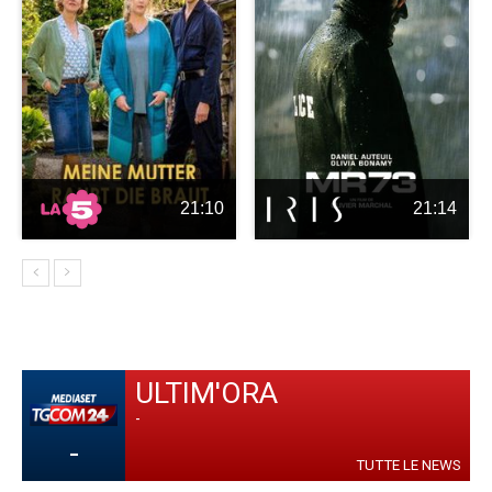
21:10
21:14
ULTIM'ORA
-
-
TUTTE LE NEWS