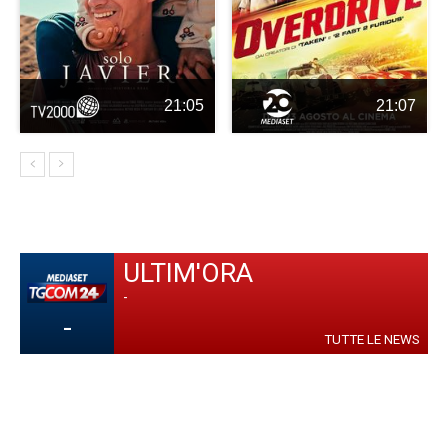
21:05
21:07
ULTIM'ORA
-
-
TUTTE LE NEWS