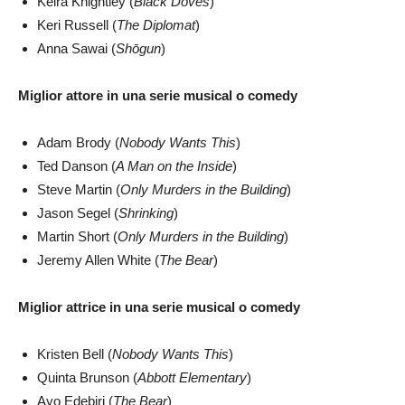
Keira Knightley (
Black Doves
)
Keri Russell (
The Diplomat
)
Anna Sawai (
Shōgun
)
Miglior attore in una serie musical o comedy
Adam Brody (
Nobody Wants This
)
Ted Danson (
A Man on the Inside
)
Steve Martin (
Only Murders in the Building
)
Jason Segel (
Shrinking
)
Martin Short (
Only Murders in the Building
)
Jeremy Allen White (
The Bear
)
Miglior attrice in una serie musical o comedy
Kristen Bell (
Nobody Wants This
)
Quinta Brunson (
Abbott Elementary
)
Ayo Edebiri (
The Bear
)