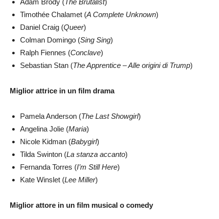
Adam Brody (
The Brutalist
)
Timothée Chalamet (
A Complete Unknown
)
Daniel Craig (
Queer
)
Colman Domingo (
Sing Sing
)
Ralph Fiennes (
Conclave
)
Sebastian Stan (
The Apprentice – Alle origini di Trump
)
Miglior attrice in un film drama
Pamela Anderson (
The Last Showgirl
)
Angelina Jolie (
Maria
)
Nicole Kidman (
Babygirl
)
Tilda Swinton (
La stanza accanto
)
Fernanda Torres (
I’m Still Here
)
Kate Winslet (
Lee Miller
)
Miglior attore in un film musical o comedy