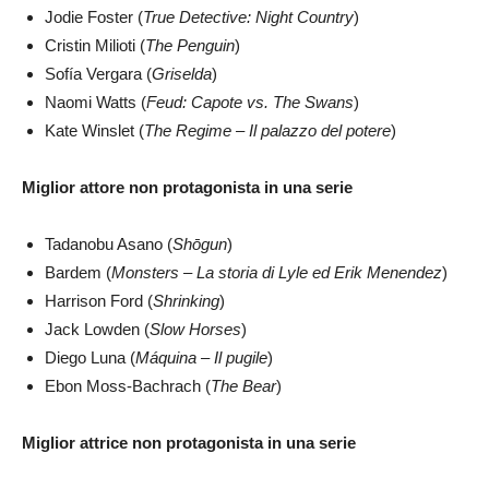
Jodie Foster (
True Detective: Night Country
)
Cristin Milioti (
The Penguin
)
Sofía Vergara (
Griselda
)
Naomi Watts (
Feud: Capote vs. The Swans
)
Kate Winslet (
The Regime – Il palazzo del potere
)
Miglior attore non protagonista in una serie
Tadanobu Asano (
Shōgun
)
Bardem (
Monsters – La storia di Lyle ed Erik Menendez
)
Harrison Ford (
Shrinking
)
Jack Lowden (
Slow Horses
)
Diego Luna (
Máquina – Il pugile
)
Ebon Moss-Bachrach (
The Bear
)
Miglior attrice non protagonista in una serie