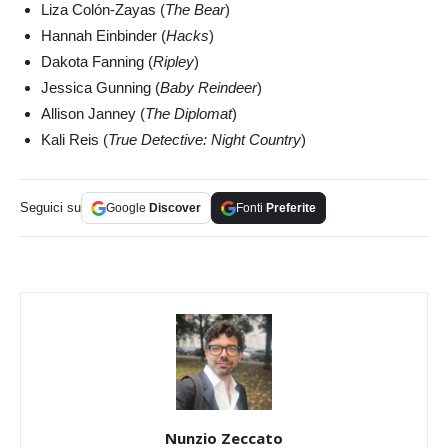
Liza Colón-Zayas (
The Bear
)
Hannah Einbinder (
Hacks
)
Dakota Fanning (
Ripley
)
Jessica Gunning (
Baby Reindeer
)
Allison Janney (
The Diplomat
)
Kali Reis (
True Detective: Night Country
)
Seguici su
Google
Discover
Fonti
Preferite
Nunzio Zeccato