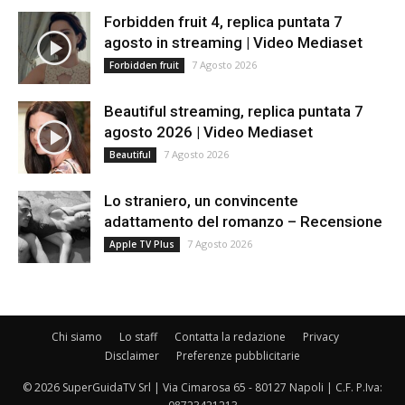
Forbidden fruit 4, replica puntata 7
agosto in streaming | Video Mediaset
7 Agosto 2026
Forbidden fruit
Beautiful streaming, replica puntata 7
agosto 2026 | Video Mediaset
7 Agosto 2026
Beautiful
Lo straniero, un convincente
adattamento del romanzo – Recensione
7 Agosto 2026
Apple TV Plus
Chi siamo
Lo staff
Contatta la redazione
Privacy
Disclaimer
Preferenze pubblicitarie
© 2026 SuperGuidaTV Srl | Via Cimarosa 65 - 80127 Napoli | C.F. P.Iva: