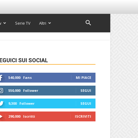
w
Serie TV
Altri
EGUICI SUI SOCIAL
540,000
Fans
MI PIACE
550,000
Follower
SEGUI
9,300
Follower
SEGUI
290,000
Iscritti
ISCRIVITI