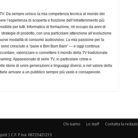
aTV. Da sempre unisco la mia competenza tecnica al mondo dei
dere l’esperienza di scoperta e fruizione dell’intrattenimento più
sibile per tutti. Informatico di formazione, mi occupo da anni di
 strategie di prodotto, con una particolare attenzione all’evoluzione
 nuove modalità di consumo audiovisivo. La mia passione per la
— sono cresciuto a “pane e Bim Bum Bam” — e oggi continua
accontare, valorizzare e connettere il mondo della TV tradizionale
eaming. Appassionato di serie TV, in particolare crime e
lle storie di unire generazioni e linguaggi diversi, e nel valore della
farle arrivare a un pubblico sempre più vasto e consapevole.
Chi siamo
Lo staff
Contatta la redazi
oli | C.F. P.Iva: 08723421213