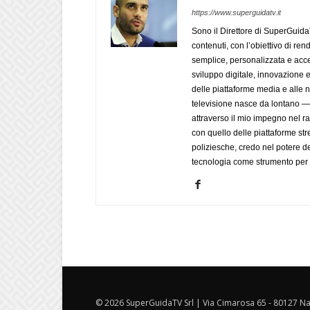
https://www.superguidatv.it
Sono il Direttore di SuperGuid
contenuti, con l’obiettivo di ren
semplice, personalizzata e acces
sviluppo digitale, innovazione e
delle piattaforme media e alle
televisione nasce da lontano 
attraverso il mio impegno nel r
con quello delle piattaforme str
poliziesche, credo nel potere de
tecnologia come strumento per 
© 2026 SuperGuidaTV Srl | Via Cimarosa 65 - 80127 Nap