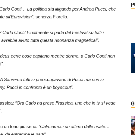
P
arlo Conti… La politica sta litigando per Andrea Pucci, che
nte all’Eurovision”
, scherza Fiorello.
 Carlo Conti! Finalmente si parla del Festival su tutti i
 avrebbe avuto tutta questa risonanza magnetica!”.
eus certe cose capitano mentre dorme, a Carlo Conti non
!”.
A Sanremo tutti si preoccupavano di Pucci ma non si
y. Pucci in confronto è un boyscout”.
rassica:
“Ora Carlo ha preso Frassica, uno che in tv si vede
G
”.
u un tono più serio:
“Calmiamoci un attimo dalle risate…
, da entrambe le parti”.