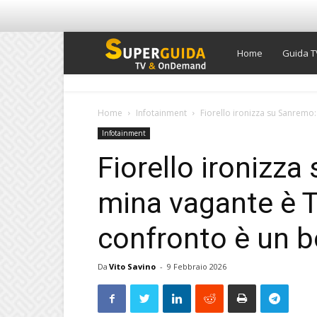
Super
Home
Guida T
Guida
Home
Infotainment
Fiorello ironizza su Sanremo:
Infotainment
TV
Fiorello ironizza
mina vagante è T
confronto è un 
Da
Vito Savino
-
9 Febbraio 2026