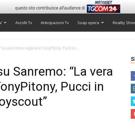
V
Ascolti Tv
Anticipazioni Tv
Soap opera
Reality Sho
 “La vera mina vagante è TonyPitony, Pucci in...
S
 su Sanremo: “La vera
onyPitony, Pucci in
boyscout”