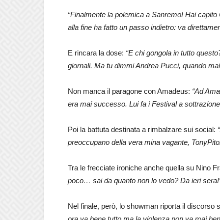
“Finalmente la polemica a Sanremo! Hai capito C
alla fine ha fatto un passo indietro: va direttame
E rincara la dose:
“E chi gongola in tutto questo?
giornali. Ma tu dimmi Andrea Pucci, quando mai
Non manca il paragone con Amadeus:
“Ad Amad
era mai successo. Lui fa i Festival a sottrazione
Poi la battuta destinata a rimbalzare sui social:
“
preoccupano della vera mina vagante, TonyPiton
Tra le frecciate ironiche anche quella su Nino F
poco… sai da quanto non lo vedo? Da ieri sera!
Nel finale, però, lo showman riporta il discorso s
ora va bene tutto ma la violenza non va mai bene