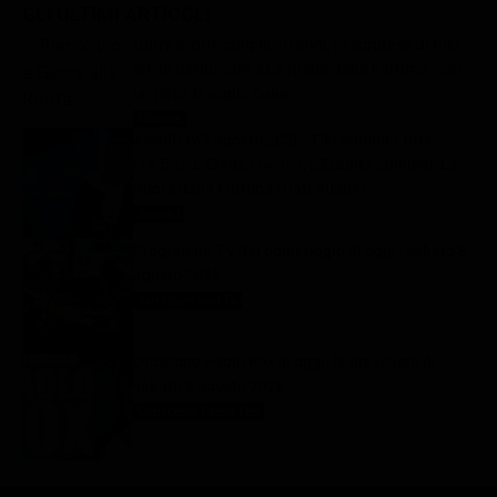
GLI ULTIMI ARTICOLI
Gerry Scotti compie 70 anni, la sorpresa di Pier
Silvio Berlusconi a La Ruota della Fortuna: “Sei
un mito, ti voglio bene”
Notizie
8 Agosto 2026
Ascolti tv 7 agosto 2026: TIM Summer Hits
(14.5%), L’Erede (14.1%), L’Eredità Summer, La
Ruota della Fortuna | Dati Auditel
Ascolti
8 Agosto 2026
Programmi TV del pomeriggio di oggi | sabato 8
agosto 2026
Anticipazioni Tv
8 Agosto 2026
Oroscopo Paolo Fox di oggi: le previsioni di
sabato 8 agosto 2026
Oroscopo Paolo Fox
8 Agosto 2026