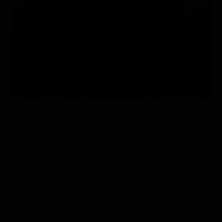
Le interviste in esclusiva
Tempesta D’amore
Temptation Island
Film da vedere
Il Paradiso delle signore
Ultima Fermata
Piattaforme streaming
Un Posto al Sole
Talent show
Apple TV Plus
Segreti di Famiglia
Infotainment
Discovery Plus
The Family
Game Show
Disney plus
Trama Tandem: segreti dal
Uomini e Donne
NetFlix
passato
Gossip
Now TV
Sport in tv
Paramount Plus
Léa Soler e Paul Marchal, poliziotti un tempo sposati e
ora divorziati, si sono nuovamente avvicinati
Cartoni Anime e Manga
Prime Video
sentimentalmente. Decidono quindi di trascorrere una
Vip e Personaggi Tv
RaiPlay
vacanza lontano da Montpellier, in campagna, nella
Musica
nuova casa di Annie e Pierre. La vacanza, tuttavia, sarà
breve: durante un’escursione, scopriranno un arto
Oroscopo Paolo Fox