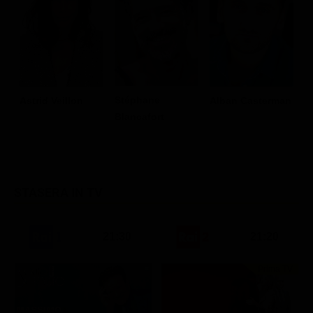
Stéphane
Astrid Veillon
Alban Casterman
N
Blancafort
STASERA IN TV
21:30
21:20
Prima TV