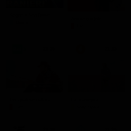
Sogno e Son Desto
Amore crudele
Musica
Film
21:30
21:33
Per qualche dollaro in più
La promessa
Film
Soap Opera
21:20
21:25