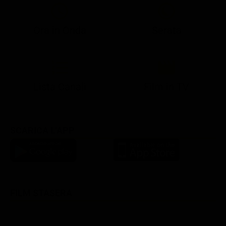
Ora in Onda
Serata
21:08
21:14
21:15
21:25
22:50
23:00
21:10
21:15
21:19
21:30
22:51
23:03
Lista Canali
Film in TV
SCARICA L'APP
FILM STASERA