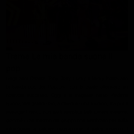
Le interviste in esclusiva
Tempesta D’amore
Temptation Island
Film da vedere
Il Paradiso delle signore
Ultima Fermata
Piattaforme streaming
Un Posto al Sole
Talent show
Apple TV Plus
Segreti di Famiglia
Infotainment
Discovery Plus
The Family
Game Show
Disney plus
Trama La mia banda suona il
Uomini e Donne
NetFlix
pop
Gossip
Now TV
Negli anni Ottanta, Tony, Jerry, Lucky e Micky formavano
Sport in tv
Paramount Plus
la banda pop dei Popcorn, con la quale ottennero un
notevole successo. Oggi è il magnate russo Vladimir
Cartoni Anime e Manga
Prime Video
Ivanov, loro grande fan, a chiedere una reunion, ma per il
Vip e Personaggi Tv
RaiPlay
manager Franco non sarà semplice farli tornare insieme,
Musica
giacché i vari membri del gruppo non sembrano per nulla
intenzionati a calcare nuovamente il palco insieme. I
Oroscopo Paolo Fox