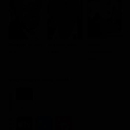
Angela
P
Christian De Sica
Massimo Ghini
Finocchiaro
J
Tony
Lucky
Micky
Dove vederlo ondemand
STREAMING
Flat
NOLEGGIA