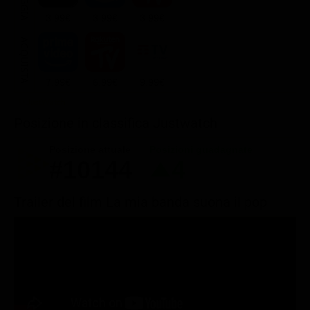
3.99€
3.99€
3.99€
ACQUISTA
7.99€
6.99€
9.99€
Posizione in classifica Justwatch
Posizione attuale
Posizioni guadagnate
#10144
4
Trailer del film La mia banda suona il pop