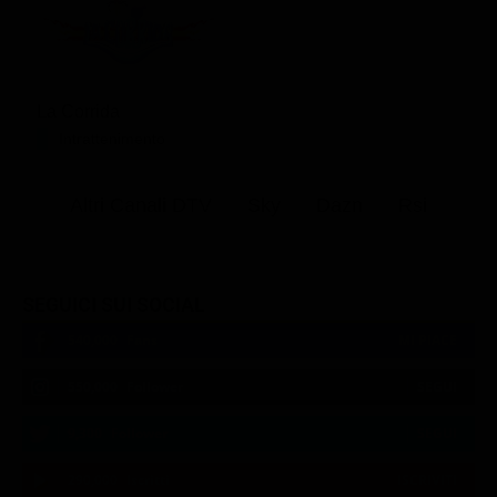
La Corrida
Intrattenimento
Altri Canali DTV
Sky
Dazn
Rsi
SEGUICI SUI SOCIAL
540,000
Fans
MI PIACE
550,000
Follower
SEGUI
9,300
Follower
SEGUI
290,000
Iscritti
ISCRIVITI