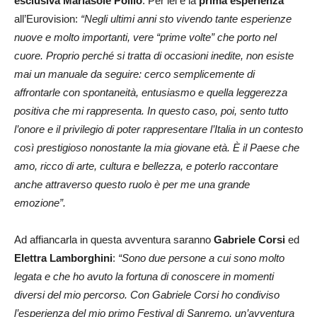
esclusiva
Mariasole Pollio
. Per lei è la
prima esperienza
all’Eurovision:
“Negli ultimi anni sto vivendo tante esperienze
nuove e molto importanti, vere “prime volte” che porto nel
cuore. Proprio perché si tratta di occasioni inedite, non esiste
mai un manuale da seguire: cerco semplicemente di
affrontarle con spontaneità, entusiasmo e quella leggerezza
positiva che mi rappresenta. In questo caso, poi, sento tutto
l’onore e il privilegio di poter rappresentare l’Italia in un contesto
così prestigioso nonostante la mia giovane età. È il Paese che
amo, ricco di arte, cultura e bellezza, e poterlo raccontare
anche attraverso questo ruolo è per me una grande
emozione”.
Ad affiancarla in questa avventura saranno
Gabriele Corsi
ed
Elettra Lamborghini
:
“Sono due persone a cui sono molto
legata e che ho avuto la fortuna di conoscere in momenti
diversi del mio percorso. Con Gabriele Corsi ho condiviso
l’esperienza del mio primo Festival di Sanremo, un’avventura