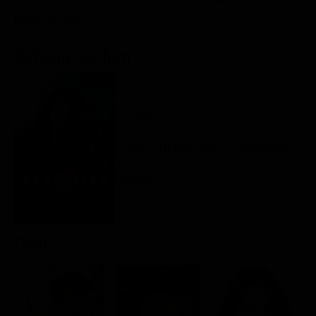
Classifiche
presto la verità.
Migliori film
Scheda del film
Migliori Serie TV
Regia: Julius Avery
US 2022
Azione / Drammatico / Fantascienza
Rating:
Cast