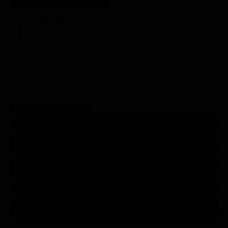
Little Big Italy
Mondo e Tendenze
Altri Canali DTV
Sky
Dazn
Rsi
SEGUICI SUI SOCIAL
540,000
Fans
MI PIACE
550,000
Follower
SEGUI
9,300
Follower
SEGUI
290,000
Iscritti
ISCRIVITI
310,000
Follower
SEGUI