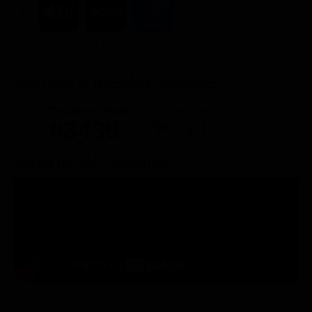
ACQUISTA
9.99€
8.99€
9.99€
Posizione in classifica Justwatch
Posizione attuale
Posizioni perse
#3439
-38
Trailer del film Samaritan