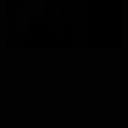
Le interviste in esclusiva
Tempesta D’amore
Temptation Island
Film da vedere
Il Paradiso delle signore
Ultima Fermata
Piattaforme streaming
Un Posto al Sole
Talent show
Apple TV Plus
Segreti di Famiglia
Infotainment
Discovery Plus
The Family
Game Show
Disney plus
Trama Samaritan
Uomini e Donne
NetFlix
Sam, un ragazzino povero che vive in un quartiere
multietnico, decide di unirsi a una banda di giovani
Gossip
Now TV
delinquenti per partecipare a un furto, sperando di aiutare
Sport in tv
Paramount Plus
sua madre a evitare lo sfratto. Durante questa esperienza,
Cartoni Anime e Manga
Prime Video
incontra il capo della banda, Cyrus. Ma Sam ammira in
Vip e Personaggi Tv
RaiPlay
realtà Samaritan, un supereroe che ha salvato la città,
mentre Cyrus sostiene Nemesis, che si opponeva
Musica
all'ingiustizia del sistema. Sam è convinto che Samaritan
Oroscopo Paolo Fox
non sia morto e si nasconda ancora in città e scoprirà ben