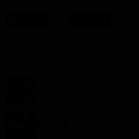
SCARICA L'APP
FILM STASERA
GLI ULTIMI ARTICOLI
Beautiful, anticipazioni americane: cosa accade
nelle puntate girate a Montecarlo?
Beautiful
10 Agosto 2026
Programmi TV del pomeriggio di oggi | lunedì 10
agosto 2026
Anticipazioni Tv
10 Agosto 2026