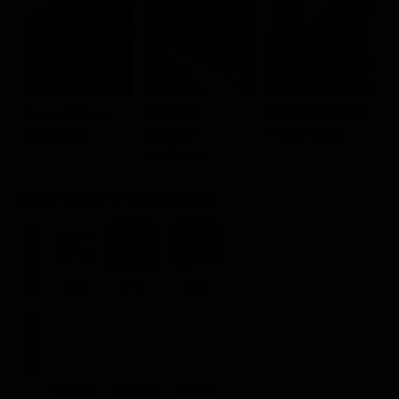
Sylvester
Dascha Polanco
M
Javon Walton
Stallone
Tiffany Cleary
R
Sam Cleary
Joe Smith
Dove vederlo ondemand
STREAMING
Flat
Flat
Flat
NOLEGGIA