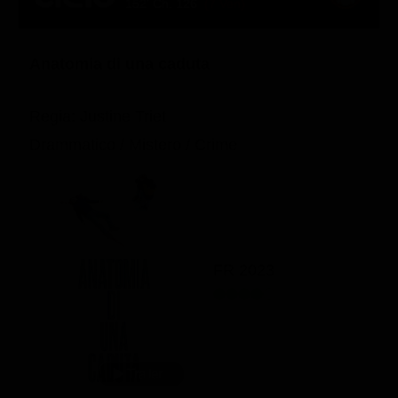
152' Ch. 126
(7 Ven)
Anatomia di una caduta
Regia: Justine Triet
Drammatico / Mistero / Crime
FR 2023