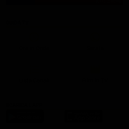
TUTTE LE NEWS
GUIDA TV
Ora in Onda
Serata
21:05
21:10
21:17
22:57
23:10
23:30
21:08
21:15
21:19
23:03
23:17
23:30
Lista Canali
Film in TV
SCARICA L'APP