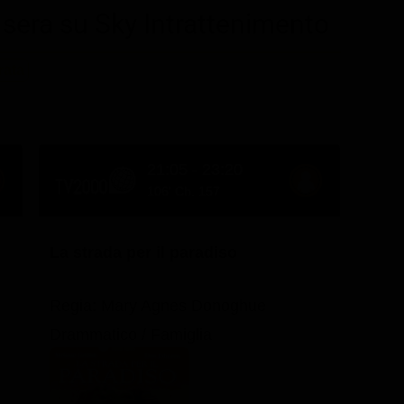
sera su Sky Intrattenimento
rata
21:05 - 23:20
106' Ch. 157
La strada per il paradiso
Regia: Mary Agnes Donoghue
Drammatico / Famiglia