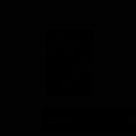
Regia: Baltasar Kormákur
Thriller / Azione / Horror / Avventura
IS, US, JP 202
00:45 - 02:25
78' Ch. 126
(9 Dom)