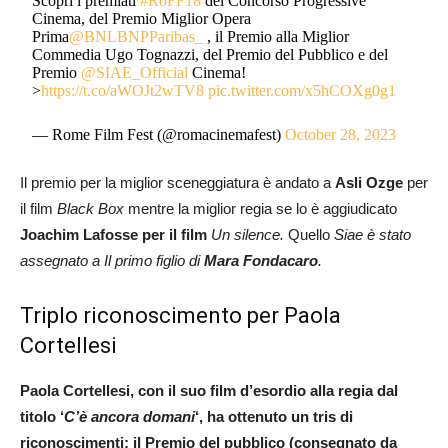
Scopri i premiati
#RoFF18
del Concorso Progressive
Cinema, del Premio Miglior Opera
Prima
@BNLBNPParibas_
, il Premio alla Miglior
Commedia Ugo Tognazzi, del Premio del Pubblico e del
Premio
@SIAE_Official
Cinema!
>
https://t.co/aWOJt2wTV8
pic.twitter.com/x5hCOXg0g1
— Rome Film Fest (@romacinemafest)
October 28, 2023
Il premio per la miglior sceneggiatura è andato a
Asli Ozge
per
il film
Black Box
mentre la miglior regia se lo è aggiudicato
Joachim Lafosse per il film
Un silence
.
Quello
Siae è stato
assegnato a Il primo figlio di
Mara Fondacaro
.
Triplo riconoscimento per Paola
Cortellesi
Paola Cortellesi, con il suo film d’esordio alla regia dal
titolo ‘
C’è ancora domani
‘, ha ottenuto un tris di
riconoscimenti: il Premio del pubblico (consegnato da