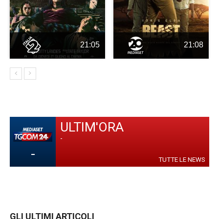
21:05
21:08
ULTIM'ORA
-
-
TUTTE LE NEWS
GLI ULTIMI ARTICOLI