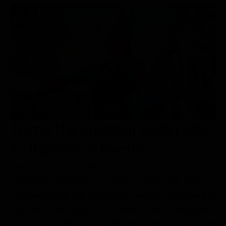
Le interviste in esclusiva
Tempesta D’amore
Temptation Island
Film da vedere
Il Paradiso delle signore
Ultima Fermata
Piattaforme streaming
Un Posto al Sole
Talent show
Apple TV Plus
Segreti di Famiglia
Infotainment
Discovery Plus
The Family
Game Show
Disney plus
Uomini e Donne
NetFlix
Trama The Amazing Spider-Man
Gossip
Now TV
Sport in tv
Paramount Plus
2 - Il potere di Electro
Cartoni Anime e Manga
Prime Video
Peter continua a difendere la città dai malvagi che
vorrebbero assediarla, ma così facendo egli stesso è
Vip e Personaggi Tv
RaiPlay
consapevole del fatto che sta trascurando i suoi affetti e la
Musica
sua prima vera ragazza, di nome Gwen, nonostante il
Oroscopo Paolo Fox
padre di quest'ultima non voglia che i due stiano insieme