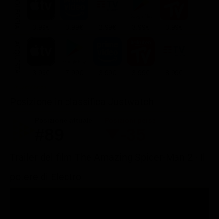
NOLEGGIA
3.99€
3.99€
2.99€
3.99€
3.99€
ACQUISTA
3.99€
7.99€
3.99€
3.99€
8.99€
Posizione in classifica Justwatch
Posizione attuale
Posizioni perse
#89
-35
Trailer del film The Amazing Spider-Man 2 - Il
potere di Electro