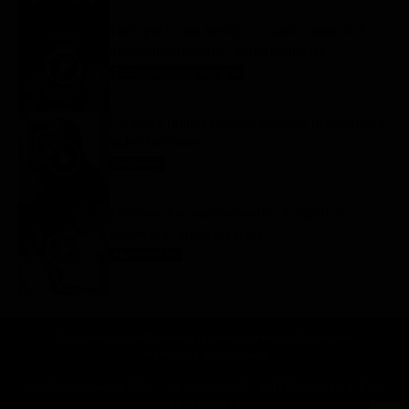
Tutto per la mia famiglia 2, replica puntata 6
agosto in streaming | Video Mediaset
Tutto per la mia famiglia
6 Agosto 2026
Far Away, replica puntata 6 agosto in streaming |
Video Mediaset
Far Away
6 Agosto 2026
My Sweet Lie, replica puntata 6 agosto in
streaming | Video Mediaset
My sweet lie
6 Agosto 2026
Chi siamo
Lo staff
Contatta la redazione
Privacy
Disclaimer
Preferenze pubblicitarie
© 2025 SuperGuidaTV Srl | Via Cimarosa 65 - 80127 Napoli | C.F. P.Iva:
08723421213