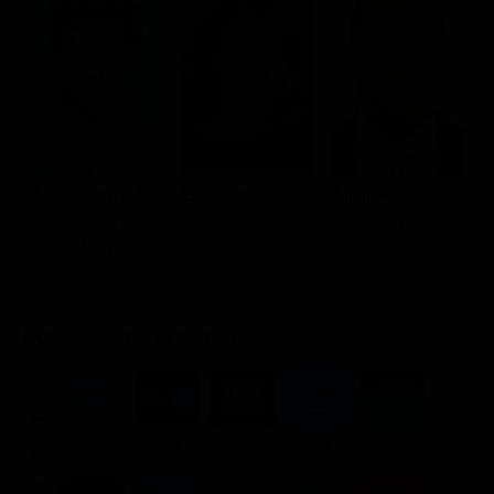
Emma Stone
Andrew Garfield
Jamie Foxx
D
Gwen Stacy
Peter Parker /
Max Dillon /
H
Spider-Man
Electro
G
Dove vederlo ondemand
STREAMING
Flat
Flat
Flat
Flat
Flat