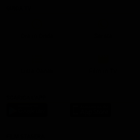
GUIDA TV
Ora in Onda
Serata
21:08
21:14
21:15
21:25
22:50
23:00
21:10
21:15
21:19
21:30
22:51
23:03
Lista Canali
Film in TV
SCARICA L'APP
FILM STASERA