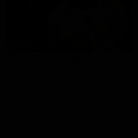
Le interviste in esclusiva
Tempesta D’amore
Temptation Island
Film da vedere
Il Paradiso delle signore
Ultima Fermata
Piattaforme streaming
Un Posto al Sole
Talent show
Apple TV Plus
Segreti di Famiglia
Infotainment
Discovery Plus
The Family
Game Show
Disney plus
Trama Tanto va la gatta al
Uomini e Donne
NetFlix
lardo...
Gossip
Now TV
Si tratta di una storia suddivisa in quattro episodi aventi
Sport in tv
Paramount Plus
come protagonisti rispettvamente tre sorelle alle prese
con un uomo da sedurre contemporaneamente; una
Cartoni Anime e Manga
Prime Video
donna che, per amore del marito, preferisce essere
Vip e Personaggi Tv
RaiPlay
arrestata al posto del coniuge; lo scoppio della guerra
Musica
civile nella città di Bologna; un tifoso sfegatato che,
durante la partita della squadra del cuore, semina
Oroscopo Paolo Fox