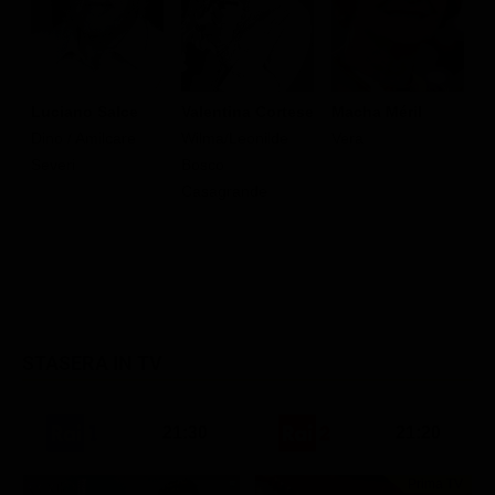
Luciano Salce
Valentina Cortese
Macha Méril
O
Dino / Amilcare
Wilma/Leonilde
Vera
S
Severi
Bosco
so
Casagrande
V
STASERA IN TV
21:30
21:20
Prima TV