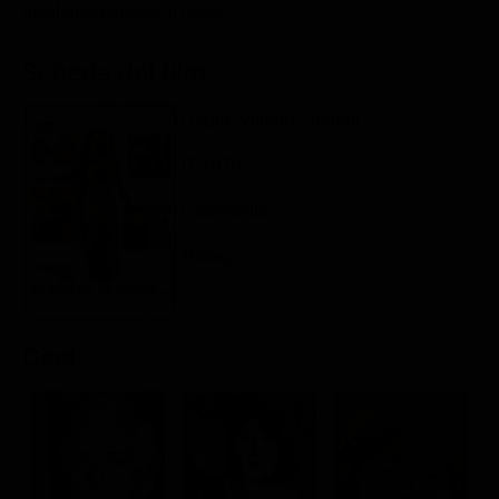
involontariamente il caos.
Classifiche
Migliori film
Scheda del film
Migliori Serie TV
Regia: Vittorio Sindoni
IT 1978
Commedia
Rating:
Cast