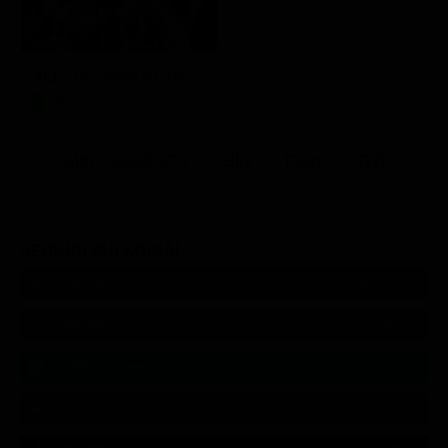
Aldo, Giovanni e Giacomo - Anplagghed
Teatro
Altri Canali DTV
Sky
Dazn
Rsi
SEGUICI SUI SOCIAL
540,000
Fans
MI PIACE
550,000
Follower
SEGUI
9,300
Follower
SEGUI
290,000
Iscritti
ISCRIVITI