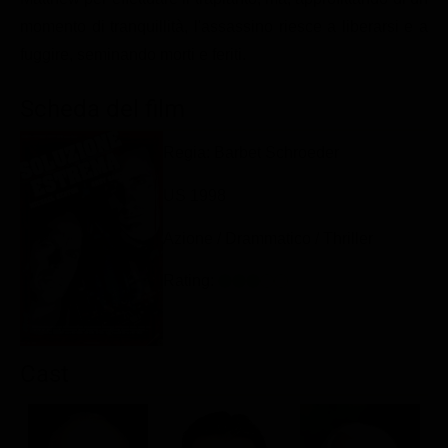
Classifiche
momento di tranquillità, l'assassino riesce a liberarsi e a
fuggire, seminando morti e feriti.
Migliori film
Migliori Serie TV
Scheda del film
Regia: Barbet Schroeder
US 1998
Azione / Drammatico / Thriller
Rating:
Cast