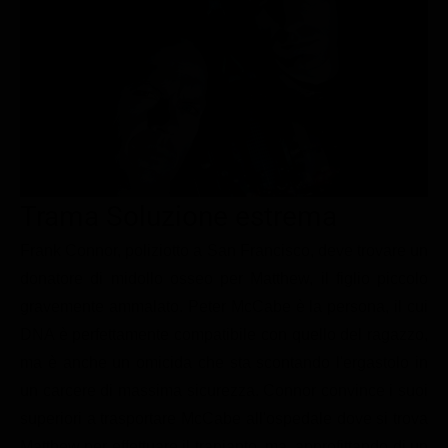
Le interviste in esclusiva
Tempesta D’amore
Temptation Island
Film da vedere
Il Paradiso delle signore
Ultima Fermata
Piattaforme streaming
Un Posto al Sole
Talent show
Apple TV Plus
Segreti di Famiglia
Infotainment
Discovery Plus
The Family
Game Show
Disney plus
Trama Soluzione estrema
Uomini e Donne
NetFlix
Frank Connor, poliziotto a San Francisco, deve trovare un
Gossip
Now TV
donatore di midollo osseo per Matthew, il figlio piccolo
Sport in tv
Paramount Plus
gravemente ammalato. Peter McCabe è la persona, il cui
Cartoni Anime e Manga
Prime Video
DNA è perfettamente compatibile con quello del ragazzo,
Vip e Personaggi Tv
RaiPlay
ma è anche un omicida che sta scontando l'ergastolo in
un carcere di massima sicurezza. Connor convince i suoi
Musica
superiori a trasportare McCabe all'ospedale dove si trova
Oroscopo Paolo Fox
Matthew per effettuare il trapianto, ma, approfittando di un