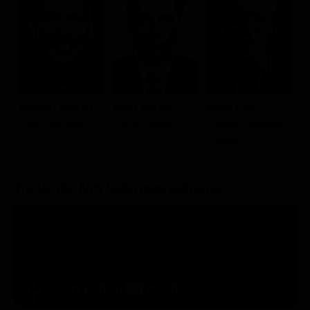
Michael Keaton
Andy García
Brian Cox
M
Peter McCabe
Frank Conner
Captain Jeremiah
H
Cassidy
D
H
Trailer del film Soluzione estrema