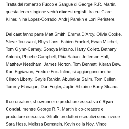
Tratta dal romanzo Fuoco e Sangue di George R.R. Martin,
questa terza stagione vedrà
diversi registi
, tra cui Clare
Kilner, Nina Lopez-Corrado, Andrij Parekh e Loni Peristere.
Del
cast
fanno parte Matt Smith, Emma D’Arcy, Olivia Cooke,
Steve Toussaint, Rhys Ifans, Fabien Frankel, Ewan Mitchell,
Tom Glynn-Carney, Sonoya Mizuno, Harry Collett, Bethany
Antonia, Phoebe Campbell, Phia Saban, Jefferson Hall,
Matthew Needham, James Norton, Tom Bennett, Kieran Bew,
Kurt Egyiawan, Freddie Fox. Infine, si aggiungono anche
Clinton Liberty, Gayle Rankin, Abubakar Salim, Tom Cullen,
Tommy Flanagan, Dan Fogler, Joplin Sibtain e Barry Sloane.
Il co-creatore, showrunner e produttore esecutivo è
Ryan
Condal,
mentre George R.R. Martin è co-creatore e
produttore esecutivo. Gli altri produttori esecutivi sono invece
Sara Hess, Melissa Bernstein, Kevin de la Noy, Vince