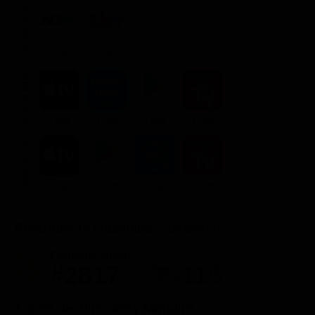
STREAMING
Flat
Flat
NOLEGGIA
3.99€
3.99€
3.99€
3.99€
ACQUISTA
7.99€
8.99€
9.99€
8.99€
Posizione in classifica Justwatch
Posizione attuale
Posizioni perse
#2817
-115
Trailer del film Jerry Maguire