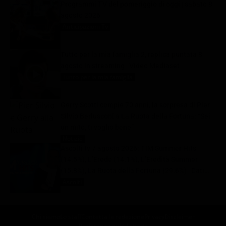
Programmi TV del pomeriggio di oggi | sabato 8
agosto 2026
Anticipazioni Tv
8 Agosto 2026
Tutto per la mia famiglia 2, replica puntata 8
agosto in streaming | Video Mediaset
Tutto per la mia famiglia
8 Agosto 2026
Gerry Scotti compie 70 anni, la sorpresa di Pier
Silvio Berlusconi a La Ruota della Fortuna: “Sei
un mito, ti voglio bene”
Notizie
8 Agosto 2026
Ascolti tv 7 agosto 2026: TIM Summer Hits
(14.5%), L’Erede (14.1%), L’Eredità Summer
(15.8%), La Ruota della Fortuna (29.6%) | Dati
Auditel
Ascolti
8 Agosto 2026
Chi siamo
Lo staff
Contatta la redazione
Privacy
Disclaimer
Preferenze pubblicitarie