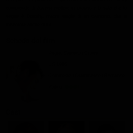
Classifiche
comprende di doversi mettere in proprio e la sola che lo
segue è Dorothy, madre single di un bambino, che si
Migliori film
innamora anche di lui.
Migliori Serie TV
Scheda del film
Regia: Cameron Crowe
US 1996
Commedia / Drammatico / Romance
Rating:
Cast