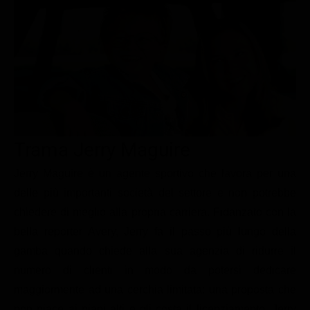
Le interviste in esclusiva
Tempesta D’amore
Temptation Island
Film da vedere
Il Paradiso delle signore
Ultima Fermata
Piattaforme streaming
Un Posto al Sole
Talent show
Apple TV Plus
Segreti di Famiglia
Infotainment
Discovery Plus
The Family
Game Show
Disney plus
Trama Jerry Maguire
Uomini e Donne
NetFlix
Jerry Maguire è un agente sportivo che lavora per una
Gossip
Now TV
delle più importanti società del settore e non potrebbe
Sport in tv
Paramount Plus
chiedere di meglio alla propria carriera. Fidanzato con la
Cartoni Anime e Manga
Prime Video
bella reporter Avery, Jerry fa il passo più lungo della
Vip e Personaggi Tv
RaiPlay
gamba quando chiede alla sua agenzia di ridurre il
numero di clienti in modo da potersi dedicare
Musica
maggiormente ad una cerchia limitata: una proposta che
Oroscopo Paolo Fox
non piace ai piani alti e gli costa il licenziamento. Jerry