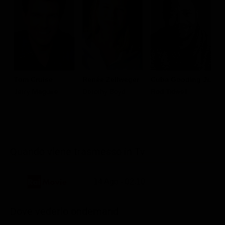
Tom Cruise
Renée Zellweger
Cuba Gooding Jr.
K
Jerry Maguire
Dorothy Boyd
Rod Tidwell
A
Quando viene trasmesso in Tv
14 Ago - 02.10
Dove vederlo ondemand