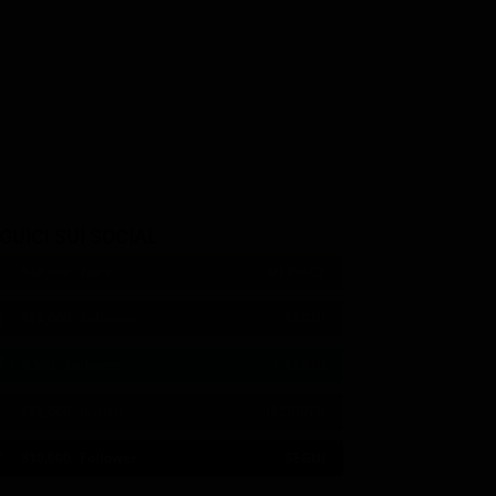
id
Hayley Mills
Barry Jackson
Mrs. Lange
Tom Jenkins
GUICI SUI SOCIAL
540,000
Fans
MI PIACE
550,000
Follower
SEGUI
9,300
Follower
SEGUI
290,000
Iscritti
ISCRIVITI
21:00
21:10
21:15
21:20
23:06
23:20
21:05
21:10
21:15
21:33
23:10
23:27
310,000
Follower
SEGUI