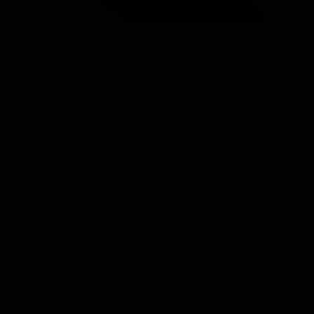
 e Ian Morrison decidono di adottare un bambino nella
e a vivere. Un giorno alla porta di casa bussa Eli, un
re stato mandato dall'agenzia alla quale la coppia si
n più maturo e consapevole dei genitori adottivi e si
porto che andava via via disfacendosi.
onathan Newman