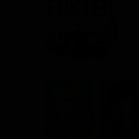
Commedia
Rating:
Cast