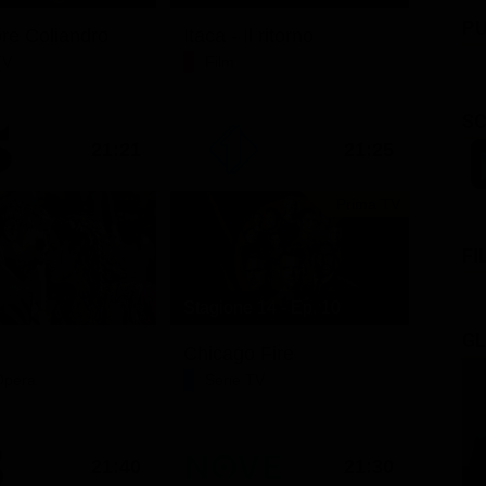
PU
ore Coliandro
Itaca - Il ritorno
TV
Film
SC
21:21
21:25
Prima TV
FI
Stagione 14 - Ep. 10
GL
Chicago Fire
Opera
Serie TV
21:40
21:30