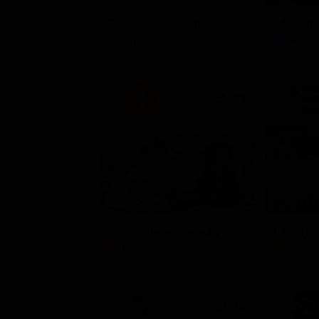
TIM Summer Hits
L'ispett
Musica
Serie 
21:33
Un'estate ai Caraibi
L'erede
Film
Soap 
21:15