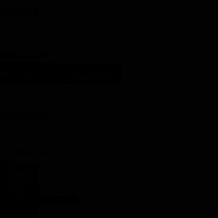
BBLICITÀ
ARICA L'APP
LM STASERA
I ULTIMI ARTICOLI
La Promessa, anticipazioni
settimanali dall’8 al 14 agosto:
Ricardo lascia la tenuta, torna
Pia
La Promessa
7 Agosto 2026
La Ruota della Fortuna