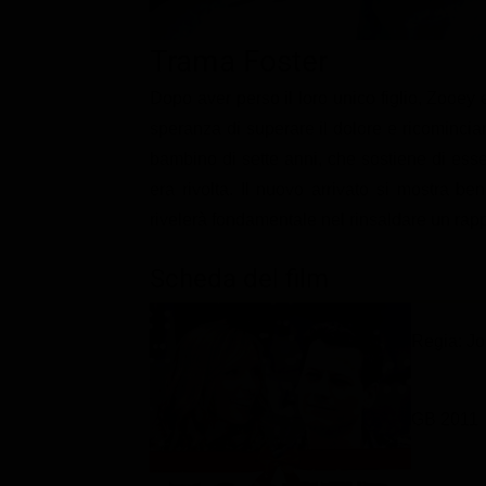
Classifiche
Trama Foster
Migliori film
Dopo aver perso il loro unico figlio, Zooey
Migliori Serie TV
speranza di superare il dolore e ricominciar
bambino di sette anni, che sostiene di esse
era rivolta. Il nuovo arrivato si mostra be
rivelerà fondamentale nel rinsaldare un rap
Scheda del film
Regia: J
GB 2011