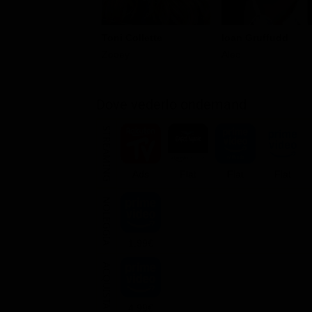
Toni Collette
Ioan Gruffudd
Zooey
Alec
Dove vederlo ondemand
STREAMING
Ads
Flat
Flat
Flat
NOLEGGIA
1.99€
ACQUISTA
4.99€