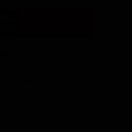
ULTIM'ORA
Media: "Accordo Oman-Iran per
riapertura temporanea di Hormuz"
10:26
TUTTE LE NEWS
IDA TV
21:05
21:10
21:17
22:57
23:10
23:30
21:08
21:15
21:19
23:03
23:17
23:30
Ora in Onda
Serata
Lista Canali
Film in TV