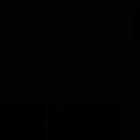
gnate
GU
21:20
21:15
7 - Ep. 2