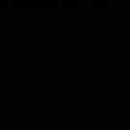
Richard E. Grant
Anne Re
Maurice Cole
Mr. Potts
Diane
Eli
SE