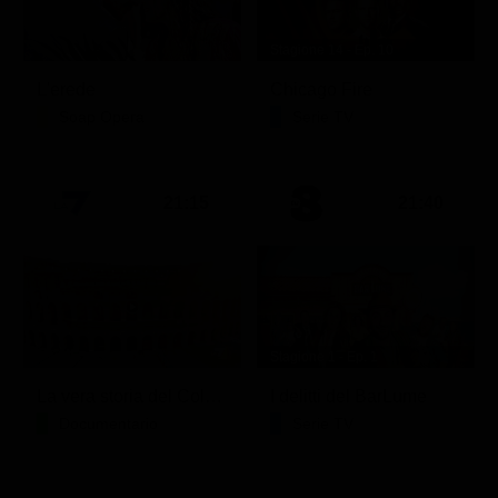
Stagione 14 - Ep. 10
L'erede
Chicago Fire
Soap Opera
Serie TV
21:15
21:40
Stagione 1 - Ep. 1
La vera storia del Colosseo: ascesa e caduta
I delitti del BarLume
Documentario
Serie TV