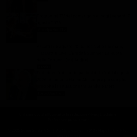
Programmi TV del pomeriggio di oggi | venerdì 7
agosto 2026
Anticipazioni Tv
7 Agosto 2026
Ascolti tv 6 agosto 2026: Doc Nelle tue mani,
TIM Battiti Live, L’Eredità Summer, La Ruota
della Fortuna | Dati Auditel
Ascolti
7 Agosto 2026
Forbidden fruit, anticipazioni dal 10 al 14 agosto
2026: Asuman e Hasan Ali sempre più complici,
precipita la situazione tra Şahika e Mert
Forbidden fruit
7 Agosto 2026
Chi siamo
Lo staff
Contatta la redazione
Privacy
Disclaimer
Preferenze pubblicitarie
© 2025 SuperGuidaTV Srl | Via Cimarosa 65 - 80127 Napoli | C.F. P.Iva:
08723421213