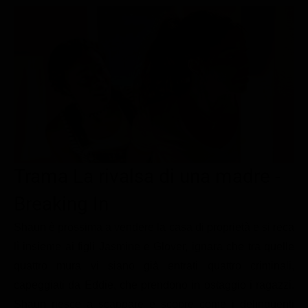
Le interviste in esclusiva
Tempesta D’amore
Temptation Island
Film da vedere
Il Paradiso delle signore
Ultima Fermata
Piattaforme streaming
Un Posto al Sole
Talent show
Apple TV Plus
Segreti di Famiglia
Infotainment
Discovery Plus
The Family
Game Show
Disney plus
Uomini e Donne
NetFlix
Trama La rivalsa di una madre -
Gossip
Now TV
Sport in tv
Paramount Plus
Breaking In
Cartoni Anime e Manga
Prime Video
Shaun è prossima a vendere la casa di proprietà e si reca
lì insieme ai figli Jasmine e Glover, ignara che tra quelle
Vip e Personaggi Tv
RaiPlay
quattro mura vi siano già entrati quattro criminali,
Musica
capeggiati da Eddie, che prendono in ostaggio i ragazzi.
Oroscopo Paolo Fox
Shaun riesce a scappare e scopre come i delinquenti