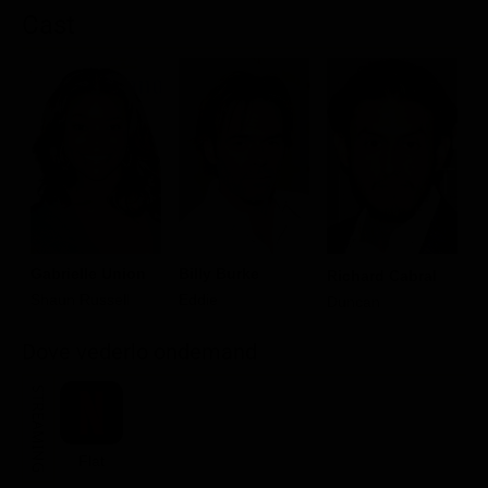
Cast
Gabrielle Union
Billy Burke
A
Richard Cabral
Shaun Russell
Eddie
J
Duncan
Dove vederlo ondemand
STREAMING
Flat