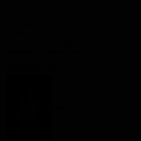
Classifiche
siano sulle tracce di una cassaforte nascosta all'interno: il
marito recentemente scomparso era infatti coinvolto, a
Migliori film
sua insaputa, in loschi giri criminali. La donna finirà così
Migliori Serie TV
per ritrovarsi in una situazione pericolosa dove dovrà
prendere le giuste decisioni per salvare la prole e
consegnare alla giustizia i rapitori.
Scheda del film
Regia: James McTeigue
US 2018
Thriller / Crime / Azione
Rating: