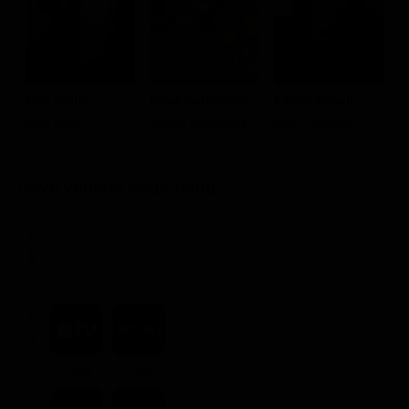
Ben Stiller
Drew Barrymore
Eileen Essell
A
Alex Rose
Nancy Kendricks
Mrs. Connelly
C
Dove vederlo ondemand
STREAMING
NOLEGGIA
3.99€
3.99€