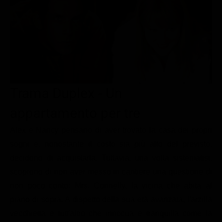
Le interviste in esclusiva
Tempesta D’amore
Temptation Island
Film da vedere
Il Paradiso delle signore
Ultima Fermata
Piattaforme streaming
Un Posto al Sole
Talent show
Apple TV Plus
Segreti di Famiglia
Infotainment
Discovery Plus
The Family
Game Show
Disney plus
Trama Duplex - Un
Uomini e Donne
NetFlix
appartamento per tre
Gossip
Now TV
Alex e Nancy pensano di aver trovato la casa dei propri
Sport in tv
Paramount Plus
sogni e, nonostante il costo sia più alto del previsto,
decidono di acquistarla. Tuttavia, una volta sistematisi,
Cartoni Anime e Manga
Prime Video
scoprono di non aver messo in cantiere una questione di
Vip e Personaggi Tv
RaiPlay
non poco conto: Mrs. Connelly, la vicina che abita al
Musica
piano di sopra. A dispetto della sua età avanzata, l'arzilla
vecchietta è tutt'altro che innocua e tranquilla come la
Oroscopo Paolo Fox