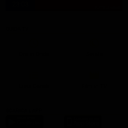
23:03
TUTTE LE NEWS
GUIDA TV
Ora in Onda
Serata
21:05
21:10
21:17
22:57
23:10
23:30
21:08
21:15
21:19
23:03
23:15
23:30
Lista Canali
Film in TV
SCARICA L'APP