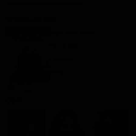
giovane coppia poteva immaginare.
Classifiche
Migliori film
Scheda del film
Migliori Serie TV
Regia: Danny DeVito
DE, US 2003
Commedia
Rating:
Cast