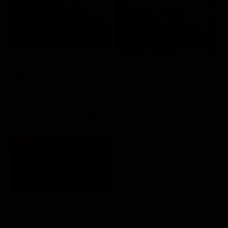
Stagione 1 - Ep. 1
La vera storia del Colosseo: ascesa e caduta
I delitti del BarLume
Documentario
Serie TV
21:30
Comedy Match
Show