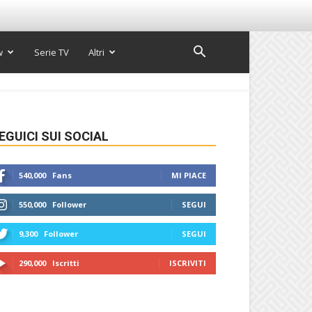
w
Serie TV
Altri
EGUICI SUI SOCIAL
540,000
Fans
MI PIACE
550,000
Follower
SEGUI
9,300
Follower
SEGUI
290,000
Iscritti
ISCRIVITI