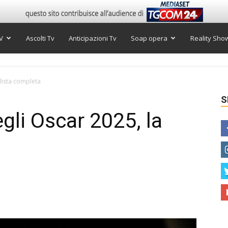
V
Ascolti Tv
Anticipazioni Tv
Soap opera
Reality Sho
a lista completa
S
degli Oscar 2025, la