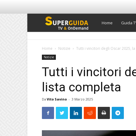
Super
Home
Guida T
Guida
Home
Notizie
Tutti i vincitori degli Oscar 2025, l
Notizie
TV
Tutti i vincitori 
lista completa
Da
Vito Savino
-
3 Marzo 2025