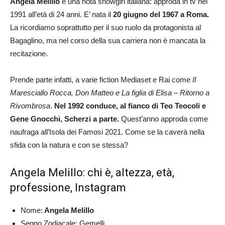
Angela Melillo
è una nota showgirl italiana: approda in tv nel
1991 all’età di 24 anni. E’ nata il
20 giugno del 1967 a Roma.
La ricordiamo soprattutto per il suo ruolo da protagonista al
Bagaglino, ma nel corso della sua carriera non è mancata la
recitazione.
Prende parte infatti, a varie fiction Mediaset e Rai come
Il
Maresciallo Rocca, Don Matteo e La figlia di Elisa – Ritorno a
Rivombrosa
.
Nel 1992 conduce, al fianco di Teo Teocoli e
Gene Gnocchi, Scherzi a parte.
Quest’anno approda come
naufraga all’Isola dei Famosi 2021. Come se la caverà nella
sfida con la natura e con se stessa?
Angela Melillo: chi è, altezza, età,
professione, Instagram
Nome:
Angela Melillo
Segno Zodiacale: Gemelli