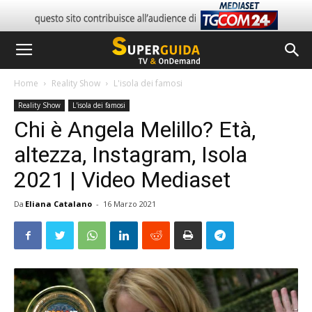
Home
Reality Show
L'isola dei famosi
Reality Show
L'isola dei famosi
Chi è Angela Melillo? Età,
altezza, Instagram, Isola
2021 | Video Mediaset
Da
Eliana Catalano
-
16 Marzo 2021