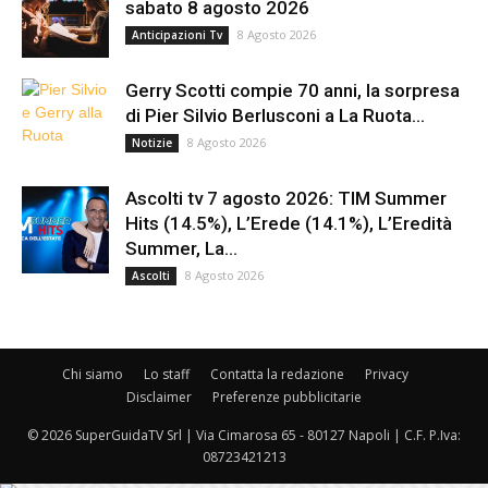
sabato 8 agosto 2026
8 Agosto 2026
Anticipazioni Tv
Gerry Scotti compie 70 anni, la sorpresa
di Pier Silvio Berlusconi a La Ruota...
8 Agosto 2026
Notizie
Ascolti tv 7 agosto 2026: TIM Summer
Hits (14.5%), L’Erede (14.1%), L’Eredità
Summer, La...
8 Agosto 2026
Ascolti
Chi siamo
Lo staff
Contatta la redazione
Privacy
Disclaimer
Preferenze pubblicitarie
© 2026 SuperGuidaTV Srl | Via Cimarosa 65 - 80127 Napoli | C.F. P.Iva:
08723421213