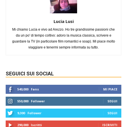
Lucia Lusi
Mi chiamo Lucia e vivo ad Arezzo. Ho tre grandissime passioni che
da un po' di tempo coltivo: adoro la musica classica, scrivere e
guardare la TV (in particolare film romantici e soap). Mi piace molto
viaggiare e tenermi sempre informata su tutto.
SEGUICI SUI SOCIAL
540,000
Fans
MI PIACE
550,000
Follower
SEGUI
9,300
Follower
SEGUI
290,000
Iscritti
ISCRIVITI