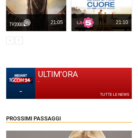
21:05
21:10
ULTIM'ORA
-
-
TUTTE LE NEWS
PROSSIMI PASSAGGI