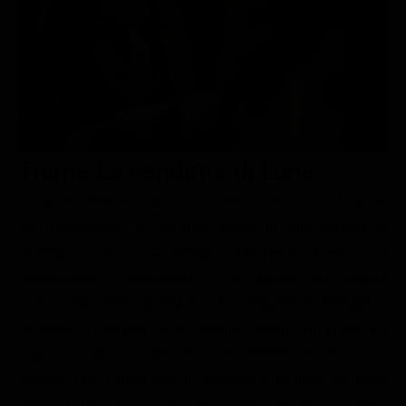
Le interviste in esclusiva
Tempesta D’amore
Temptation Island
Film da vedere
Il Paradiso delle signore
Ultima Fermata
Piattaforme streaming
Un Posto al Sole
Talent show
Apple TV Plus
Segreti di Famiglia
Infotainment
Discovery Plus
The Family
Game Show
Disney plus
Trama La vendetta di Luna
Uomini e Donne
NetFlix
La diciassettenne Luna (L. Vicari), libera e sicura di sè,
sta trascorrendo le vacanze estive in una località di
Gossip
Now TV
montagna con la sua famiglia. Ma presto il relax e il
Sport in tv
Paramount Plus
divertimento si trasformano in un incubo: due uomini
Cartoni Anime e Manga
Prime Video
sconosciuti, infatti, prendono in ostaggiola la famiglia e
Vip e Personaggi Tv
RaiPlay
uccidono i genitori e la sorella minore di Luna. La
ragazza, sopravvissuta miracolosamente al massacro,
Musica
capisce che l’unica via di salvezza è la fuga ma poco
Oroscopo Paolo Fox
prima di riuscire a scappare scopre che la sua intera