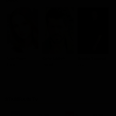
Lisa Vicari
Carlo Ljubek
Branko Tomović
R
Luna
Hamid
Victor
B
STASERA IN TV
21:30
21:20