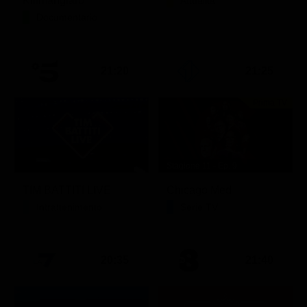
Kilimangiaro
Attualità
Documentario
21:20
21:25
Prima TV
Stagione 11 - Ep. 9
TIM BATTITI LIVE
Chicago Med
Intrattenimento
Serie TV
20:35
21:40