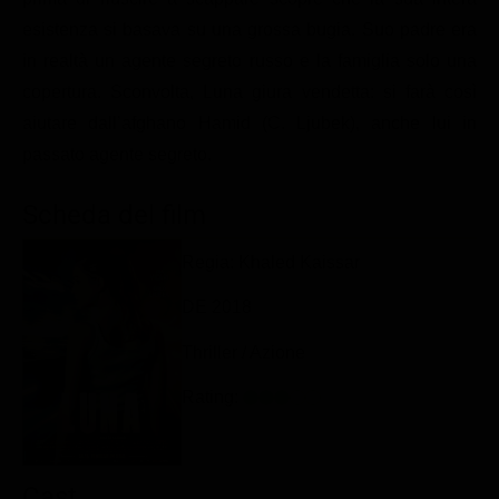
Classifiche
esistenza si basava su una grossa bugia. Suo padre era
in realtà un agente segreto russo e la famiglia solo una
Migliori film
copertura. Sconvolta, Luna giura vendetta: si farà così
Migliori Serie TV
aiutare dall’afghano Hamid (C. Ljubek), anche lui in
passato agente segreto.
Scheda del film
Regia: Khaled Kaissar
DE 2018
Thriller / Azione
Rating:
Cast