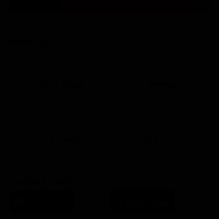
TUTTE LE NEWS
GUIDA TV
Ora in Onda
Serata
21:05
21:13
22:50
22:56
23:23
21:07
21:15
22:50
23:05
23:28
Lista Canali
Film in TV
SCARICA L'APP