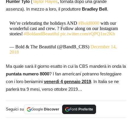
Hunter Tylo
(
Taylor Hayes
, tornata dopo una grande
assenza). In mezzo a loro, il produttore
Bradley Bell
.
We’re celebrating the holidays AND
#Bold8000
with our
wonderful cast and crew. ? Follow along on our Instagram
stories!
#BoldandBeautiful
pic.twitter.com/rQPQ1ze2Kh
— Bold & The Beautiful (@BandB_CBS)
December 14,
2018
Ma quale sarà il giorno esatto in cui la CBS manderà in onda la
puntata numero 8000
? I fan americani potranno festeggiare
con i loro beniamini
venerdì 4 gennaio 2019
. In Italia se ne
parlerà tra 9 mesi, verso ottobre 2019…
Seguici su
Google
Discover
Fonti
Preferite