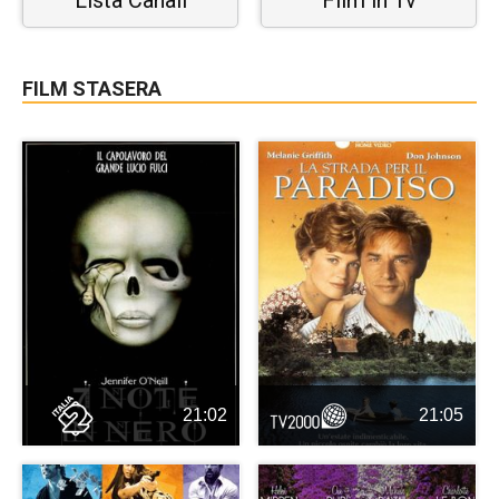
Lista Canali
Film in Tv
FILM STASERA
21:02
21:05