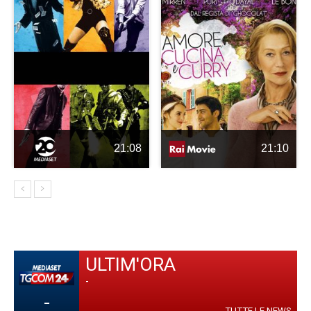
21:08
21:10
ULTIM'ORA
-
-
TUTTE LE NEWS