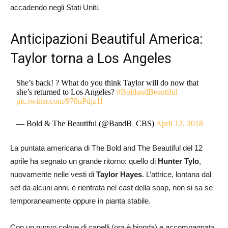
accadendo negli Stati Uniti.
Anticipazioni Beautiful America:
Taylor torna a Los Angeles
She’s back! ? What do you think Taylor will do now that
she’s returned to Los Angeles?
#BoldandBeautiful
pic.twitter.com/978nPdjz1l
— Bold & The Beautiful (@BandB_CBS)
April 12, 2018
La puntata americana di The Bold and The Beautiful del 12
aprile ha segnato un grande ritorno: quello di
Hunter Tylo
,
nuovamente nelle vesti di
Taylor Hayes
. L’attrice, lontana dal
set da alcuni anni, è rientrata nel cast della soap, non si sa se
temporaneamente oppure in pianta stabile.
Con un
nuovo colore di capelli
(ora è bionda) e
accompagnata