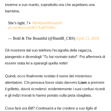
insieme a suo marito, soprattutto ora che aspettano una
bambina.
She’s right. ?‍♀️
#BoldandBeautiful
pic.twitter.com/ikVXqBVoBw
— Bold & The Beautiful (@BandB_CBS)
April 13, 2018
Gli mostrerà dal suo telefono l’ecografia della ragazza,
piangendo e dicendogli “
Tu hai rovinato tutto!
“. Poi affermerà di
essere stata lei a sparargli quella notte!
Quindi, ecco finalmente svelato il nome del misterioso
attentatore. Chi pensava fosse stato davvero
Liam
a premere
il grilletto, dovrà ricredersi: evidentemente i suoi confusi ricordi
e gli indizi trovati lo hanno portato sulla pista sbagliata.
Cosa farà ora Bill? Continuerà a far credere a suo figlio di