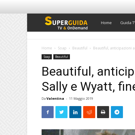
Super
Home
Guida T
Guida
Home
Soap
Beautiful
Beautiful, anticipazioni a
Soap
Beautiful
TV
Beautiful, antici
Sally e Wyatt, fin
Da
Valentina
-
11 Maggio 2019