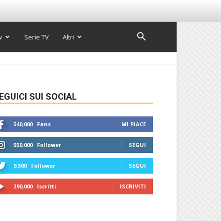
w
Serie TV
Altri
EGUICI SUI SOCIAL
540,000
Fans
MI PIACE
550,000
Follower
SEGUI
9,300
Follower
SEGUI
290,000
Iscritti
ISCRIVITI