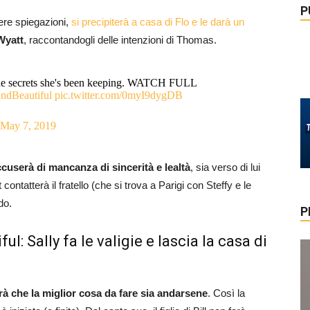
P
re spiegazioni,
si precipiterà a casa di Flo e le darà un
 Wyatt
, raccontandogli delle intenzioni di Thomas.
 the secrets she's been keeping. WATCH FULL
ndBeautiful
pic.twitter.com/0myI9dygDB
May 7, 2019
accuserà di mancanza di sincerità e lealtà
, sia verso di lui
ontatterà il fratello (che si trova a Parigi con Steffy e le
do.
P
l: Sally fa le valigie e lascia la casa di
rà che la miglior cosa da fare sia andarsene
. Così la