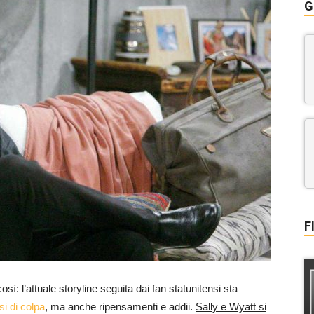
G
F
sì: l’attuale storyline seguita dai fan statunitensi sta
si di colpa
, ma anche ripensamenti e addii.
Sally e Wyatt si