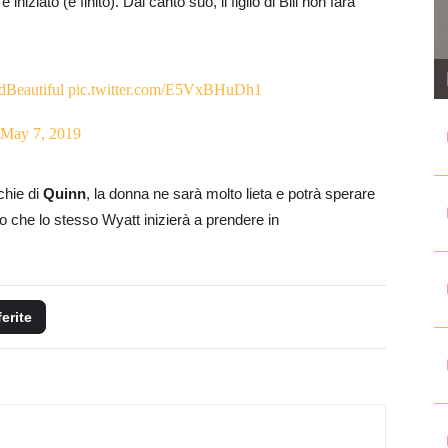
iniziato (e finito). Dal canto suo, il figlio di Bill non farà
dBeautiful
pic.twitter.com/E5VxBHuDh1
May 7, 2019
chie di
Quinn
, la donna ne sarà molto lieta e potrà sperare
ro che lo stesso Wyatt inizierà a prendere in
ferite