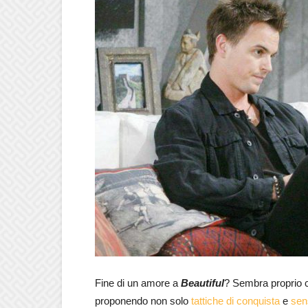
Fine di un amore a
Beautiful
? Sembra proprio co
proponendo non solo
tattiche di conquista
e
sen