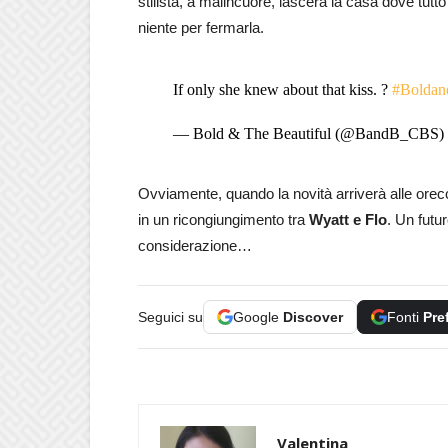
stilista, a malincuore, lascerà la casa dove tutto è 
niente per fermarla.
If only she knew about that kiss. ?
#Boldan
— Bold & The Beautiful (@BandB_CBS)
Ovviamente, quando la novità arriverà alle orec
in un ricongiungimento tra
Wyatt e Flo
. Un futu
considerazione…
Seguici su
Google
Discover
Fonti
Pre
Valentina