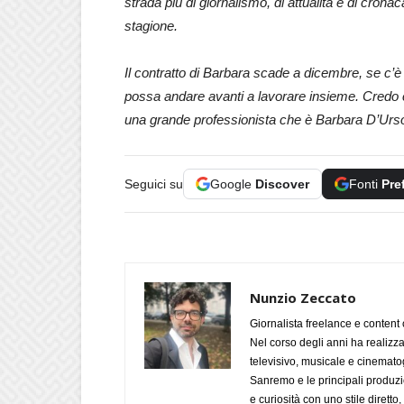
strada più di giornalismo, di attualità e di crona
stagione.
Il contratto di Barbara scade a dicembre, se c’è 
possa andare avanti a lavorare insieme. Credo 
una grande professionista che è Barbara D’Urs
Seguici su
Google
Discover
Fonti
Pre
Nunzio Zeccato
Giornalista freelance e content 
Nel corso degli anni ha realizz
televisivo, musicale e cinematog
Sanremo e le principali produzi
e curiosità con uno stile diretto