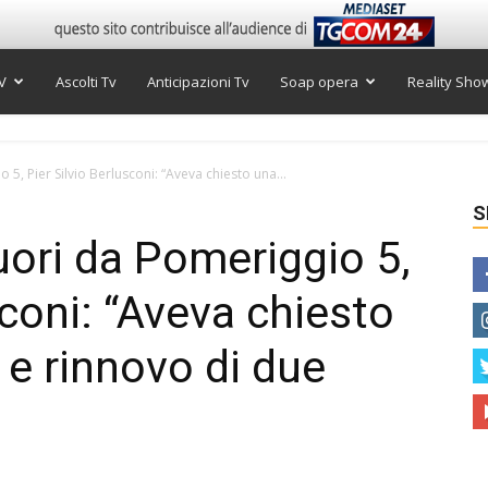
V
Ascolti Tv
Anticipazioni Tv
Soap opera
Reality Sho
5, Pier Silvio Berlusconi: “Aveva chiesto una...
S
uori da Pomeriggio 5,
sconi: “Aveva chiesto
 e rinnovo di due