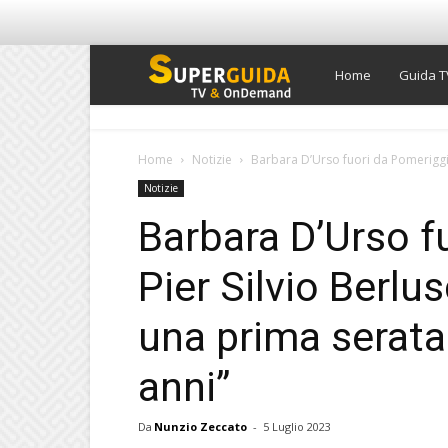
Super
Home
Guida T
Guida
Home
Notizie
Barbara D’Urso fuori da Pomeriggio 
Notizie
TV
Barbara D’Urso f
Pier Silvio Berlu
una prima serata
anni”
Da
Nunzio Zeccato
-
5 Luglio 2023