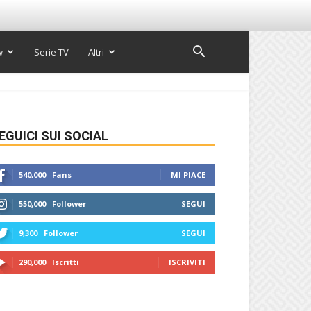
w
Serie TV
Altri
EGUICI SUI SOCIAL
540,000
Fans
MI PIACE
550,000
Follower
SEGUI
9,300
Follower
SEGUI
290,000
Iscritti
ISCRIVITI