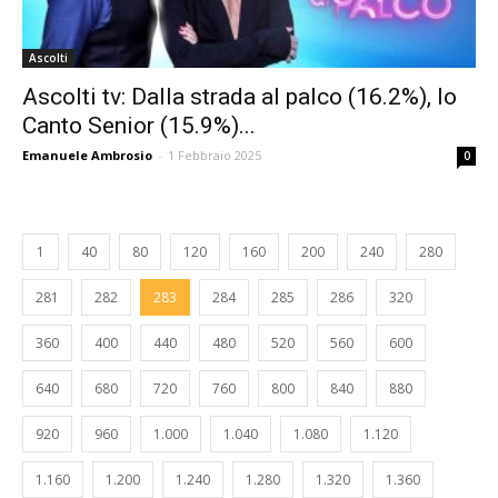
Ascolti
Ascolti tv: Dalla strada al palco (16.2%), Io
Canto Senior (15.9%)...
Emanuele Ambrosio
-
1 Febbraio 2025
0
1
40
80
120
160
200
240
280
281
282
283
284
285
286
320
360
400
440
480
520
560
600
640
680
720
760
800
840
880
920
960
1.000
1.040
1.080
1.120
1.160
1.200
1.240
1.280
1.320
1.360