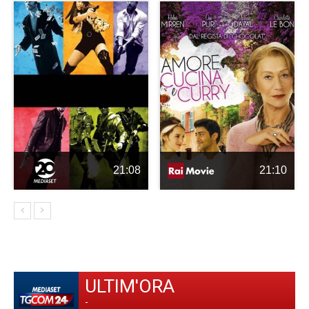
21:08
21:10
ULTIM'ORA
-