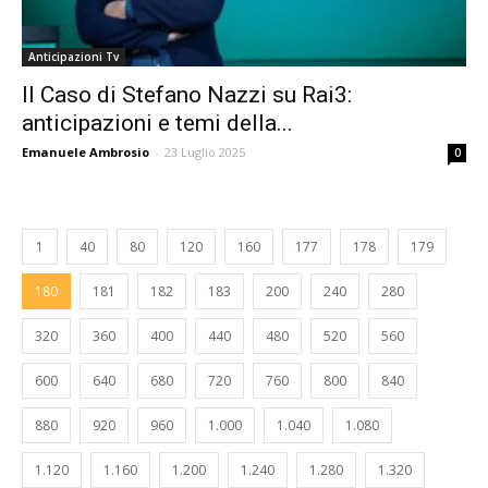
Anticipazioni Tv
Il Caso di Stefano Nazzi su Rai3:
anticipazioni e temi della...
Emanuele Ambrosio
-
23 Luglio 2025
0
1
40
80
120
160
177
178
179
180
181
182
183
200
240
280
320
360
400
440
480
520
560
600
640
680
720
760
800
840
880
920
960
1.000
1.040
1.080
1.120
1.160
1.200
1.240
1.280
1.320