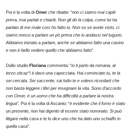
Poi è la volta di
Omer
che ribatte: “
non ci siamo mai capiti
prima, mai parlati e chiariti. Non gli dò la colpa, come lui ha
parlato di me male così ho fatto io. Non so se avete visto, ci
siamo messi a parlare un pò prima che io andassi nel tugurio.
Abbiamo iniziato a parlare, anche se abbiamo fatto una casino
e non è bello vedere quello che abbiamo fatto
”.
Dallo studio
Floriana
commenta: “
io ti parlo da romana, al
terzo sticaz*i ti davo una capocciata. Hai cominciato tu, te la
sei cercata. Sei saccente, sai tutto te e volevo ricordarti che
non basta leggere i libri per insegnare la vita. Sono d’accordo
con Omer, è un uomo che ha difficoltà a parlare la nostra
lingua
”. Poi è la volta di Ascanio: “
è evidente che il forno è stato
un presente, non hai digerito di essere stato nominato. Si può
litigare nella casa e te lo dice uno che ha dato uno schiaffo in
quella casa
”.