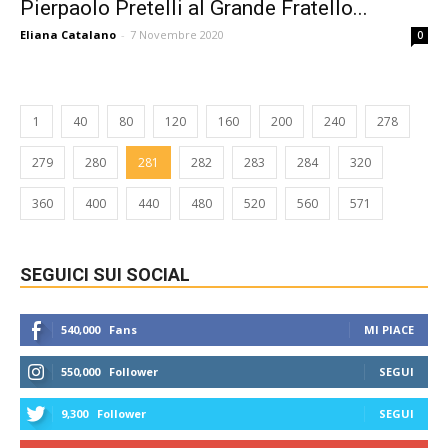
Pierpaolo Pretelli al Grande Fratello...
Eliana Catalano
-
7 Novembre 2020
0
1
40
80
120
160
200
240
278
279
280
281
282
283
284
320
360
400
440
480
520
560
571
SEGUICI SUI SOCIAL
540,000
Fans
MI PIACE
550,000
Follower
SEGUI
9,300
Follower
SEGUI