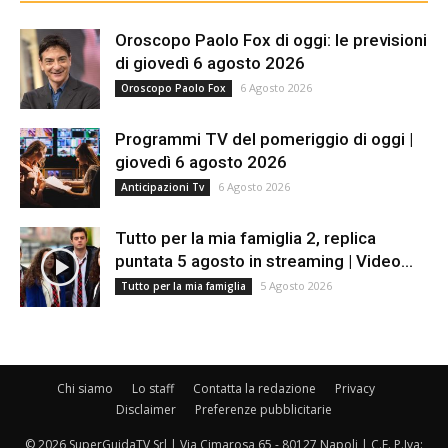
Oroscopo Paolo Fox di oggi: le previsioni
di giovedì 6 agosto 2026
6 Agosto 2026
Oroscopo Paolo Fox
Programmi TV del pomeriggio di oggi |
giovedì 6 agosto 2026
6 Agosto 2026
Anticipazioni Tv
Tutto per la mia famiglia 2, replica
puntata 5 agosto in streaming | Video...
5 Agosto 2026
Tutto per la mia famiglia
Chi siamo
Lo staff
Contatta la redazione
Privacy
Disclaimer
Preferenze pubblicitarie
© 2026 SuperGuidaTV Srl | Via Cimarosa 65 - 80127 Napoli | C.F. P.Iva: