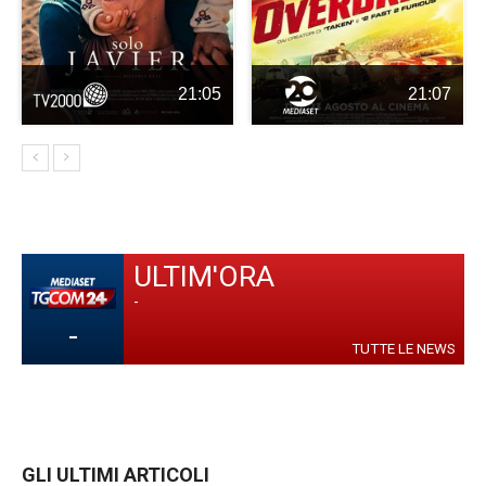
21:05
21:07
ULTIM'ORA
-
-
TUTTE LE NEWS
GLI ULTIMI ARTICOLI