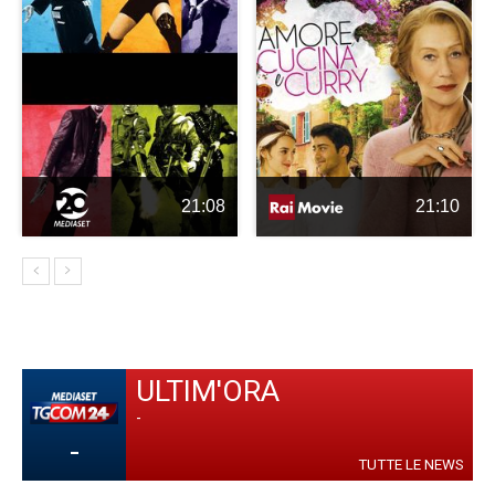
21:08
21:10
ULTIM'ORA
-
-
TUTTE LE NEWS