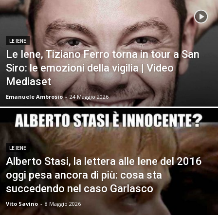
LE IENE
Le Iene, Tiziano Ferro torna in tour a San
Siro: le emozioni della vigilia | Video
Mediaset
Emanuele Ambrosio
-
24 Maggio 2026
LE IENE
Alberto Stasi, la lettera alle Iene del 2016
oggi pesa ancora di più: cosa sta
succedendo nel caso Garlasco
Vito Savino
-
8 Maggio 2026