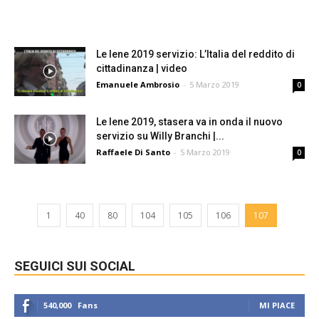
Le Iene 2019 servizio: L’Italia del reddito di
cittadinanza | video
Emanuele Ambrosio
-
5 Marzo 2019
0
Le Iene 2019, stasera va in onda il nuovo
servizio su Willy Branchi |...
Raffaele Di Santo
-
5 Marzo 2019
0
1
40
80
104
105
106
107
SEGUICI SUI SOCIAL
540,000
Fans
MI PIACE