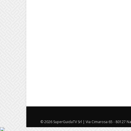
© 2026 SuperGuidaTV Srl | Via Cimarosa 65 - 80127 Nap