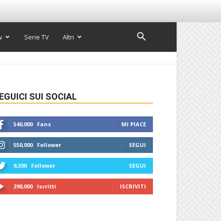
w
Serie TV
Altri
EGUICI SUI SOCIAL
540,000
Fans
MI PIACE
550,000
Follower
SEGUI
9,300
Follower
SEGUI
290,000
Iscritti
ISCRIVITI