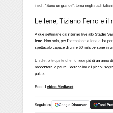
inediti “Sono un grande”, torna negli stadi italia
Le Iene, Tiziano Ferro e il 
A due settimane dal
ritorno live
allo
Stadio Sa
Iene
. Non solo, per l’occasione la Iena ci ha po
spettacolo capace di unire 60 mila persone in 
Un dietro le quinte che richiede più di un anno d
raccontare le paure, l’adrenalina e i piccoli segr
palco.
Ecco il
video Mediaset
.
Seguici su
Google
Discover
Fonti
Pre