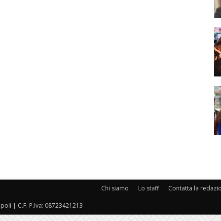
Chi siamo
Lo staff
Contatta la redazi
oli | C.F. P.Iva: 08723421213