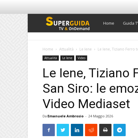
Super
Home
Guida T
Guida
Home
Attualità
Le Iene
Le Iene, Tiziano Ferro t
Attualità
Le Iene
Video
TV
Le Iene, Tiziano 
San Siro: le emozi
Video Mediaset
Da
Emanuele Ambrosio
-
24 Maggio 2026