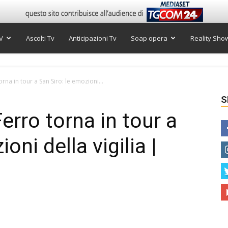
V
Ascolti Tv
Anticipazioni Tv
Soap opera
Reality Sho
orna in tour a San Siro: le emozioni...
S
Ferro torna in tour a
oni della vigilia |