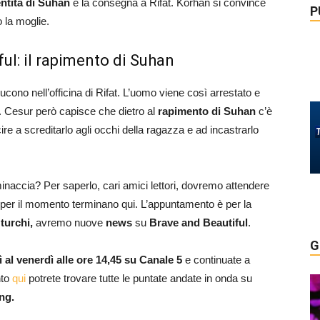
entità di Suhan
e la consegna a Rifat. Korhan si convince
P
o la moglie.
ful: il rapimento di Suhan
cono nell’officina di Rifat. L’uomo viene così arrestato e
. Cesur però capisce che dietro al
rapimento di Suhan
c’è
re a screditarlo agli occhi della ragazza e ad incastrarlo
accia? Per saperlo, cari amici lettori, dovremo attendere
per il momento terminano qui. L’appuntamento è per la
 turchi,
avremo nuove
news
su
Brave and
Beautiful
.
G
ì al venerdì alle ore 14,45 su Canale 5
e continuate a
nto
qui
potrete trovare tutte le puntate andate in onda su
ng.