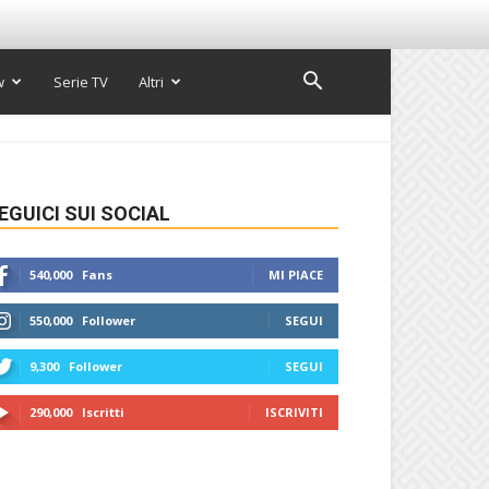
w
Serie TV
Altri
EGUICI SUI SOCIAL
540,000
Fans
MI PIACE
550,000
Follower
SEGUI
9,300
Follower
SEGUI
290,000
Iscritti
ISCRIVITI