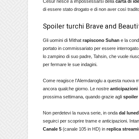
Cesur riesce a impossessarsi della
carta di id
di essere stato drogato e di non aver così tradit
Spoiler turchi Brave and Beauti
Gli uomini di Mithat
rapiscono Suhan
e la condu
portato in commissariato per essere interrogato
lo zampino di suo padre, Tahsin, che vuole riusci
per fermare le sue indagini.
Come reagisce l’Alemdaroglu a questa nuova min
ancora qualche giorno. Le nostre
anticipazioni
prossima settimana, quando grazie agli
spoiler
Non perdetevi la nuova serie, in onda
dal luned
seguirci per scoprire trame e anticipazioni. Inta
Canale 5
(canale 105 in HD) in
replica streami