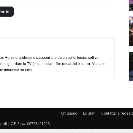
ferite
o. Ho tre grandissime passioni che da un po' di tempo coltivo:
re e guardare la TV (in particolare film romantici e soap). Mi piace
e informata su tutto.
Chi siamo
Lo staff
Contatta la redazi
oli | C.F. P.Iva: 08723421213