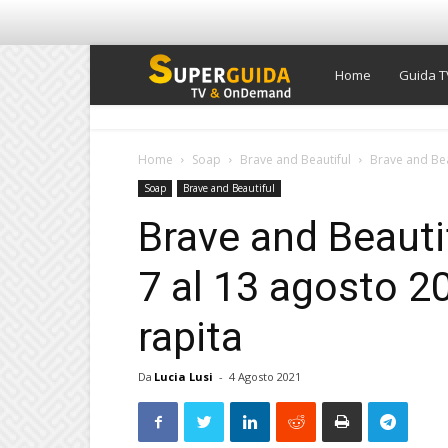
Super
Home
Guida T
Guida
Home
Soap
Brave and Beautiful
Brave and Beau
Soap
Brave and Beautiful
TV
Brave and Beautif
7 al 13 agosto 2
rapita
Da
Lucia Lusi
-
4 Agosto 2021