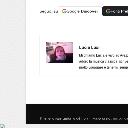
Seguici su
Google
Discover
Fonti
Pre
Lucia Lusi
Mi chiamo Lucia e vivo ad Arezz
adoro la musica classica, scrive
molto viaggiare e tenermi sempr
© 2026 SuperGuidaTV Srl | Via Cimarosa 65 - 80127 Nap