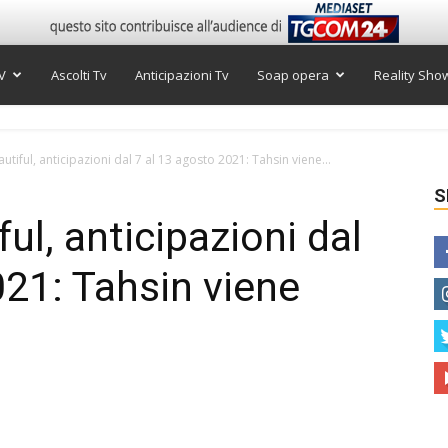
V
Ascolti Tv
Anticipazioni Tv
Soap opera
Reality Sho
tiful, anticipazioni dal 7 al 13 agosto 2021: Tahsin viene...
S
ul, anticipazioni dal
021: Tahsin viene